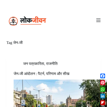
S
k
i
p
t
o
c
o
n
Tag
जेन-जी
t
e
n
t
जन पत्रकारिता
,
राजनीति
जेन-जी आंदोलन : पैटर्न, परिणाम और सीख
F
a
P
c
i
W
e
n
h
b
L
t
a
o
i
e