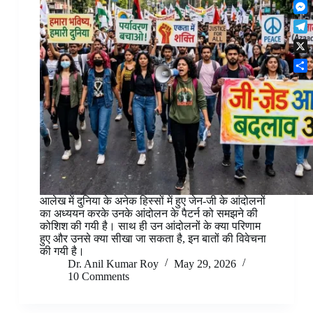
F
t
o
n
r
l
s
k
M
k
e
i
A
e
e
s
T
p
p
s
d
t
e
b
p
X
s
I
l
o
e
n
S
e
a
n
h
g
r
g
a
r
d
e
r
a
r
e
m
आलेख में दुनिया के अनेक हिस्सों में हुए जेन-जी के आंदोलनों
का अध्ययन करके उनके आंदोलन के पैटर्न को समझने की
कोशिश की गयी है। साथ ही उन आंदोलनों के क्या परिणाम
हुए और उनसे क्या सीखा जा सकता है, इन बातों की विवेचना
की गयी है।
Dr. Anil Kumar Roy
May 29, 2026
10 Comments