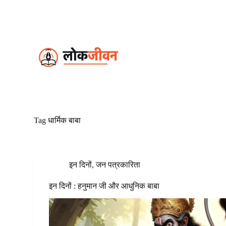
S
k
i
p
t
o
c
o
n
t
e
n
t
Tag
धार्मिक बाबा
इन दिनों
,
जन पत्रकारिता
इन दिनों : हनुमान जी और आधुनिक बाबा