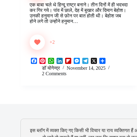
o
r
A
d
o
n
r
एक बाबा चले थे हिन्दू राष्ट्र बनाने। तीन दिनों में ही भदभदा
o
e
p
I
a
g
a
कर गिर गये। पांव में छाले, देह में बुखार और दिमाग बेहोश।
k
s
p
n
r
e
m
उनकी हनुमान जी से फ़ोन पर बात होती थी। बेहोश जब
t
d
r
होने लगे तो उन्होंने हनुमान…
+2
F
P
W
L
F
M
T
X
S
a
i
h
i
l
e
e
h
डॉ योगेन्द्र
November 14, 2025
c
n
a
n
i
s
l
a
2 Comments
e
t
t
k
p
s
e
r
b
e
s
e
b
e
g
e
o
r
A
d
o
n
r
o
e
p
I
a
g
a
k
s
p
n
r
e
m
t
d
r
इस ब्लॉग में व्यक्त किए गए किसी भी विचार या राय व्यक्तिगत हैं