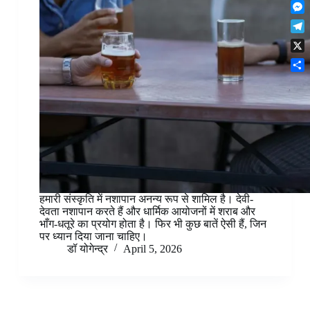
F
t
o
n
r
l
s
k
M
k
e
i
A
e
e
s
T
p
p
s
d
t
e
b
p
X
s
I
l
o
e
n
S
e
a
n
h
g
r
g
a
r
d
e
r
a
r
e
m
हमारी संस्कृति में नशापान अनन्य रूप से शामिल है। देवी-
देवता नशापान करते हैं और धार्मिक आयोजनों में शराब और
भाँग-धतूरे का प्रयोग होता है। फिर भी कुछ बातें ऐसी हैं, जिन
पर ध्यान दिया जाना चाहिए।
डॉ योगेन्द्र
April 5, 2026