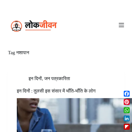
S
k
i
p
t
o
c
o
n
Tag
नशापान
t
e
n
t
इन दिनों
,
जन पत्रकारिता
इन दिनों : तुलसी इस संसार में भाँति-भाँति के लोग
F
a
P
c
i
W
e
n
h
b
L
t
a
o
i
e