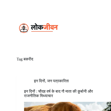
S
k
i
p
t
o
c
o
n
t
e
n
t
Tag
बकरीद
इन दिनों
,
जन पत्रकारिता
इन दिनों : चौदह वर्ष के बाद गौ माता की क़ुर्बानी और
राजनीतिक मिथ्याचार