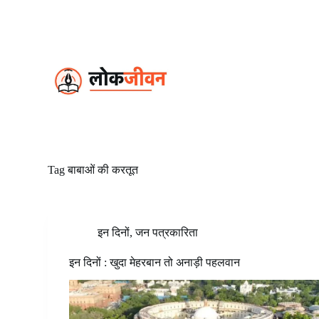
S
k
i
p
t
o
c
o
n
t
e
n
t
Tag
बाबाओं की करतूत
इन दिनों
,
जन पत्रकारिता
इन दिनों : खुदा मेहरबान तो अनाड़ी पहलवान