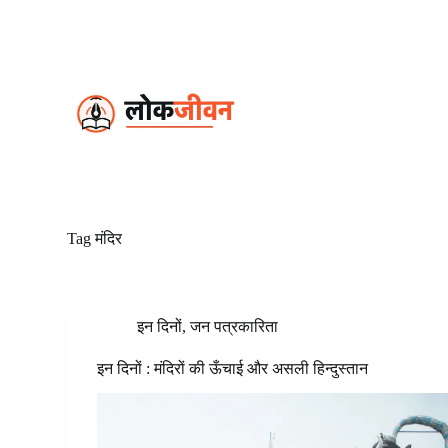
S
k
i
p
t
o
c
o
n
t
e
n
t
Tag
मंदिर
इन दिनों
,
जन पत्रकारिता
इन दिनों : मंदिरों की ऊँचाई और असली हिन्दुस्तान