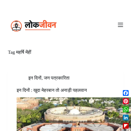
S
k
i
p
t
o
c
o
n
Tag
महर्षि मेंहीं
t
e
n
t
इन दिनों
,
जन पत्रकारिता
इन दिनों : खुदा मेहरबान तो अनाड़ी पहलवान
F
a
P
c
i
W
e
n
h
b
L
t
a
o
i
e