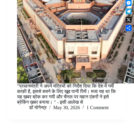
F
t
o
n
r
l
s
k
M
k
e
i
A
e
e
s
T
p
p
s
d
t
e
b
p
X
s
I
l
o
e
n
S
e
a
n
h
g
r
g
a
r
d
e
r
a
r
e
m
"प्रधानमंत्री ने अपने मंत्रियों को निर्देश दिया कि देश में गर्मी
काफ़ी है, इससे बचने के लिए खूब पानी पियें। मजा यह था कि
यह ख़बर ब्रेक कर गयी और चैनल पर महान एंकरों ने इसे
ब्रेकिंग ख़बर बनाया। " - इसी आलेख से
डॉ योगेन्द्र
May 30, 2026
1 Comment