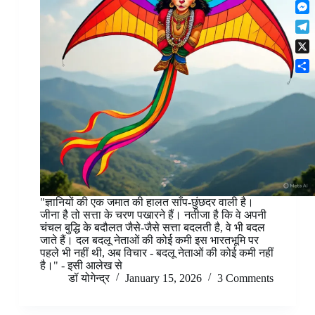
F
t
o
n
r
l
s
k
M
k
e
i
A
e
e
s
T
p
p
s
d
t
e
b
p
X
s
I
l
o
e
n
S
e
a
n
h
g
r
g
a
r
d
e
r
a
r
e
m
"ज्ञानियों की एक जमात की हालत साँप-छुंछदर वाली है।
जीना है तो सत्ता के चरण पखारने हैं। नतीजा है कि वे अपनी
चंचल बुद्धि के बदौलत जैसे-जैसे सत्ता बदलती है, वे भी बदल
जाते हैं। दल बदलू नेताओं की कोई कमी इस भारतभूमि पर
पहले भी नहीं थी, अब विचार - बदलू नेताओं की कोई कमी नहीं
है।" - इसी आलेख से
डॉ योगेन्द्र
January 15, 2026
3 Comments