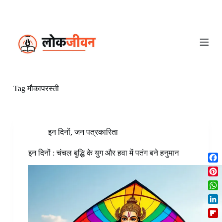
S
k
i
p
t
o
c
o
n
Tag
मौकापरस्ती
t
e
n
t
इन दिनों
,
जन पत्रकारिता
इन दिनों : चंचल बुद्धि के युग और हवा में पतंग बने हनुमान
F
a
P
c
i
W
e
n
h
b
L
t
a
o
i
e