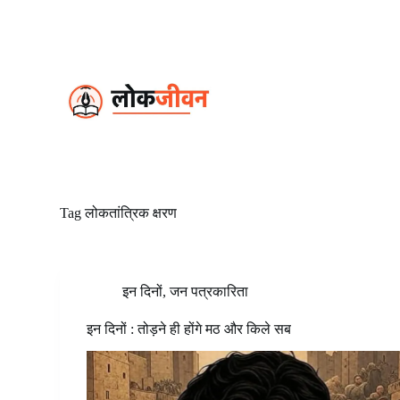
S
k
i
p
t
o
c
o
n
t
e
n
t
Tag
लोकतांत्रिक क्षरण
इन दिनों
,
जन पत्रकारिता
इन दिनों : तोड़ने ही होंगे मठ और किले सब