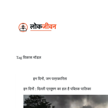
S
k
i
p
t
o
c
o
n
t
e
n
t
Tag
विकास मॉडल
इन दिनों
,
जन पत्रकारिता
इन दिनों : दिल्ली प्रदूषण का हल है पब्लिक पालिका