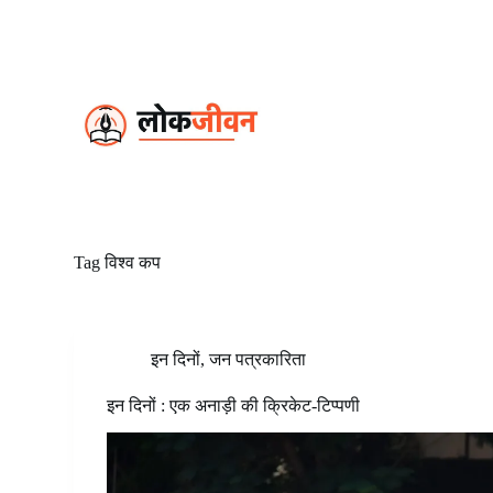
S
k
i
p
t
o
c
o
n
t
e
n
t
Tag
विश्व कप
इन दिनों
,
जन पत्रकारिता
इन दिनों : एक अनाड़ी की क्रिकेट-टिप्पणी