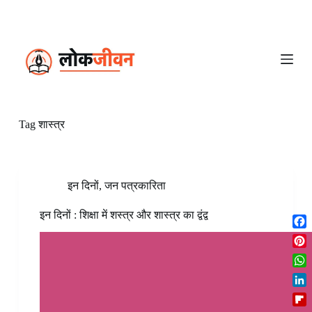
S
k
i
p
t
o
c
o
n
Tag
शास्त्र
t
e
n
t
इन दिनों
,
जन पत्रकारिता
इन दिनों : शिक्षा में शस्त्र और शास्त्र का द्वंद्व
F
a
P
c
i
W
e
n
h
b
L
t
a
o
i
e