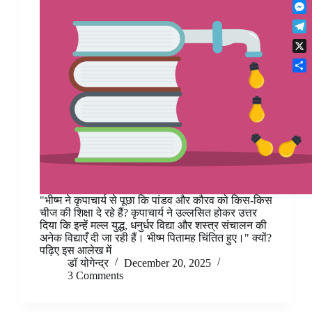
F
t
o
n
r
l
s
k
M
k
e
i
A
e
e
s
T
p
p
s
d
t
e
b
p
X
s
I
l
o
e
n
S
e
a
n
h
g
r
g
a
r
d
e
r
a
r
e
m
"भीष्म ने कृपाचार्य से पूछा कि पांडव और कौरव को किस-किस
चीज की शिक्षा दे रहे हैं? कृपाचार्य ने उल्लसित होकर उत्तर
दिया कि इन्हें मल्ल युद्ध, धनुर्धर विद्या और शस्त्र संचालन की
अनेक विद्याएँ दी जा रही हैं। भीष्म पितामह चिंतित हुए।" क्यों?
पढ़िए इस आलेख में
डॉ योगेन्द्र
December 20, 2025
3 Comments