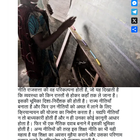
F
t
o
n
r
l
s
k
M
k
e
i
A
e
e
s
T
p
p
s
d
t
e
b
p
X
s
I
l
o
e
n
S
e
a
n
h
g
r
g
a
r
d
e
r
a
r
e
m
नीति राजसत्ता की वह परिकल्पना होती है, जो यह दिखाती है
कि व्यवस्था को किन रास्तों से होकर कहाँ तक ले जाना है।
इसकी भूमिका दिशा-निर्देशक की होती है। राज्य नीतियाँ
बनाता है और फिर उन नीतियों को अमल में लाने के लिए
क्रियान्वयन की योजना का निर्माण करता है। यद्यपि नीतियाँ
न तो बाध्यकारी होती हैं और न ही उनका कोई कानूनी आधार
होता है। फिर भी एक नैतिक दवाब बनाने में इसकी भूमिका
होती है। अन्य नीतियों की तरह इस शिक्षा नीति का भी यही
महत्व है यह शिक्षा का अवसर मुहैया कराने और उसका परिणाम