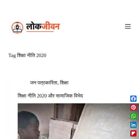
S
k
i
p
t
o
c
o
n
Tag
शिक्षा नीति 2020
t
e
n
t
जन पत्रकारिता
,
शिक्षा
शिक्षा नीति 2020 और सामाजिक विभेद
F
a
P
c
i
W
e
n
h
b
L
t
a
o
i
e