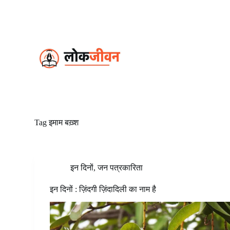
S
k
i
p
t
o
c
o
n
t
e
n
t
Tag
इमाम बख़्श
इन दिनों
,
जन पत्रकारिता
इन दिनों : ज़िंदगी ज़िंदादिली का नाम है