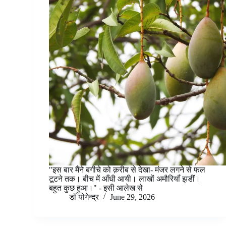
"इस बार मैंने बगीचे को क़रीब से देखा- मंजर लगने से फल
टूटने तक। बीच में आँधी आयी। लाखों अमौरियॉं झडीं।
बहुत कुछ हुआ।" - इसी आलेख से
डॉ योगेन्द्र
June 29, 2026