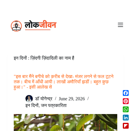
S
k
i
p
t
o
c
o
n
t
e
इन दिनों : ज़िंदगी ज़िंदादिली का नाम है
n
t
"इस बार मैंने बगीचे को क़रीब से देखा- मंजर लगने से फल टूटने
तक। बीच में आँधी आयी। लाखों अमौरियॉं झडीं। बहुत कुछ
हुआ।" - इसी आलेख से
F
डॉ योगेन्द्र
June 29, 2026
a
इन दिनों
,
जन पत्रकारिता
P
c
i
W
e
n
h
b
L
t
a
o
i
e