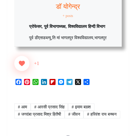
डॉ योगेन्द्र
+ posts
प्रोफेसर, पूर्व विभागाध्यक्ष, विश्वविद्यालय हिन्दी विभाग
पूर्व डीएसडब्ल्यू
,
ति मां भागलपुर विश्वविद्यालय
,
भागलपुर
+1
F
P
W
L
F
M
T
X
S
a
i
h
i
l
e
e
h
c
n
a
n
i
s
l
a
e
t
t
k
p
s
e
r
b
e
s
e
b
e
g
e
#
आम
#
आरसी प्रसाद सिंह
#
इमाम बख़्श
o
r
A
d
o
n
r
#
जगदंबा प्रसाद मिश्र हितैषी
#
जीवन
#
हरिवंश राय बच्चन
o
e
p
I
a
g
a
k
s
p
n
r
e
m
t
d
r