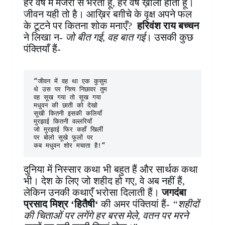
हर वर्ष मैं मंजरों से भरता हूँ, हर वर्ष ख़ाली होता हूँ।
जीवन यही तो है। आख़िर बग़ीचे के वृक्ष अपने फल
के टूटने पर कितना शोक मनाएँ?
हरिवंश राय बच्चन
ने लिखा न-
जो बीत गई, वह बात गई
। उसकी कुछ
पंक्तियाँ हैं-
“जीवन में वह था एक कुसुम

थे उस पर नित्य निछावर तुम

वह सूख गया तो सूख गया

मधुवन की छाती को देखो

सूखी कितनी इसकी कलियाँ

मुरझाई कितनी वल्लरियाँ

जो मुरझाई फिर कहाँ खिलीं

पर बोलो सूखे फूलों पर

कब मधुवन शोर मचाता है!“ 
दुनिया में निस्सार कथा भी बहुत हैं और सार्थक कथा
भी। देश के लिए जो शहीद हो गए, वे अब नहीं हैं,
लेकिन उनकी कथाएँ भरोसा दिलाती हैं।
जगदंबा
प्रसाद मिश्र ‘हितैषी‘
की अमर पंक्तियां हैं-
“शहीदों
की चिताओं पर लगेंगे हर बरस मेले, वतन पर मरने