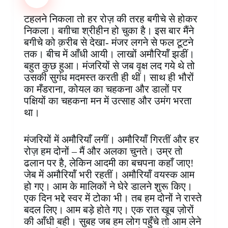
b
e
s
e
b
e
g
e
o
r
A
d
o
n
r
टहलने निकला तो हर रोज़ की तरह बगीचे से होकर
o
e
p
I
a
g
a
निकला। बग़ीचा श्रीहीन हो चुका है। इस बार मैंने
k
s
p
n
r
e
m
बगीचे को क़रीब से देखा- मंजर लगने से फल टूटने
t
d
r
तक। बीच में आँधी आयी। लाखों अमौरियॉं झडीं।
बहुत कुछ हुआ। मंजरियों से जब वृक्ष लद गये थे तो
उसकी सुगंध मदमस्त करती ही थीं। साथ ही भौरों
का मँडराना, कोयल का चहकना और डालों पर
पक्षियों का चहकना मन में उत्साह और उमंग भरता
था।
मंजरियों में अमौरियाँ लगीं। अमौरियॉं गिरतीं और हर
रोज़ हम दोनों – मैं और अलका चुनते। उम्र तो
ढलान पर है, लेकिन आदमी का बचपना कहाँ जाए!
जेब में अमौरियॉं भरी रहतीं। अमौरियॉं वयस्क आम
हो गए। आम के मालिकों ने घेरे डालने शुरू किए।
एक दिन भद्दे स्वर में टोका भी। तब हम दोनों ने रास्ते
बदल लिए। आम बड़े होते गए। एक रात खूब ज़ोरों
की आँधी बही। सुबह जब हम लोग पहुँचे तो आम लेने