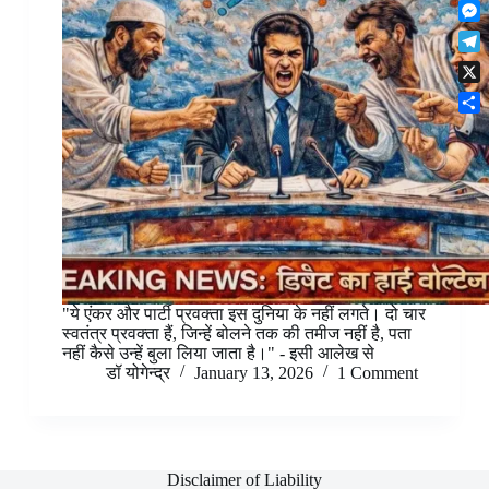
F
t
o
n
r
l
s
k
M
k
e
i
A
e
e
s
T
p
p
s
d
t
e
b
p
X
s
I
l
o
e
n
S
e
a
n
h
g
r
g
a
r
d
e
r
a
r
e
m
"ये एंकर और पार्टी प्रवक्ता इस दुनिया के नहीं लगते। दो चार
स्वतंत्र प्रवक्ता हैं, जिन्हें बोलने तक की तमीज नहीं है, पता
नहीं कैसे उन्हें बुला लिया जाता है।" - इसी आलेख से
डॉ योगेन्द्र
January 13, 2026
1 Comment
Disclaimer of Liability