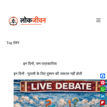
S
k
i
p
t
o
c
o
n
Tag
एंकर
t
e
n
t
इन दिनों
,
जन पत्रकारिता
इन दिनों : गुलामी के लिए दुश्मन की जरूरत नहीं होती
F
a
P
c
i
W
e
n
h
b
L
t
a
o
i
e