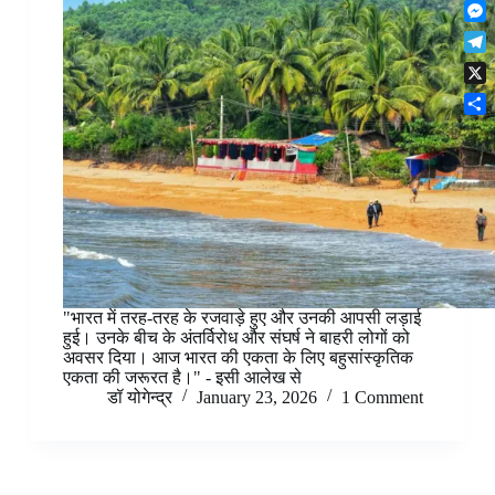
F
t
o
n
r
l
s
k
M
k
e
i
A
e
e
s
T
p
p
s
d
t
e
b
p
X
s
I
l
o
e
n
S
e
a
n
h
g
r
g
a
r
d
e
r
a
r
e
m
"भारत में तरह-तरह के रजवाड़े हुए और उनकी आपसी लड़ाई
हुई। उनके बीच के अंतर्विरोध और संघर्ष ने बाहरी लोगों को
अवसर दिया। आज भारत की एकता के लिए बहुसांस्कृतिक
एकता की जरूरत है।" - इसी आलेख से
डॉ योगेन्द्र
January 23, 2026
1 Comment