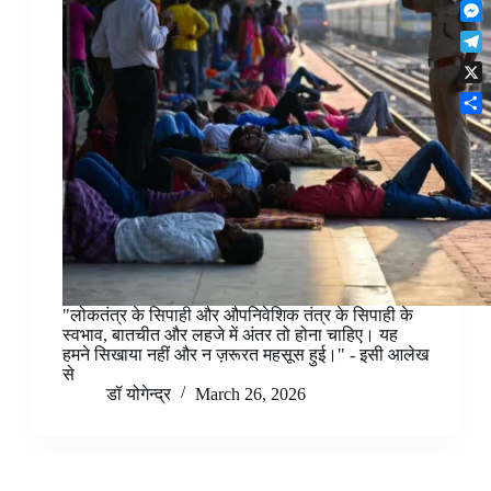
F
t
o
n
r
l
s
k
M
k
e
i
A
e
e
s
T
p
p
s
d
t
e
b
p
X
s
I
l
o
e
n
S
e
a
n
h
g
r
g
a
r
d
e
r
a
r
e
m
"लोकतंत्र के सिपाही और औपनिवेशिक तंत्र के सिपाही के
स्वभाव, बातचीत और लहजे में अंतर तो होना चाहिए। यह
हमने सिखाया नहीं और न ज़रूरत महसूस हुई।" - इसी आलेख
से
डॉ योगेन्द्र
March 26, 2026