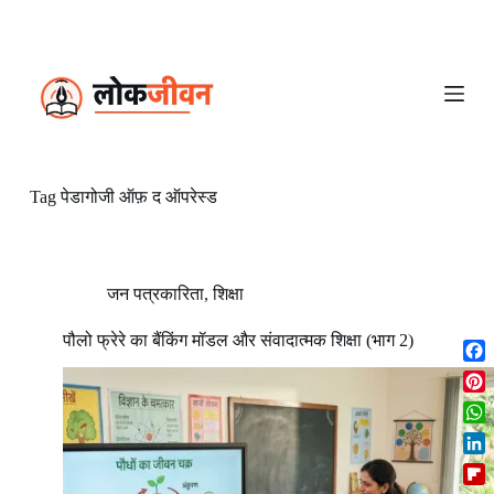
S
k
i
p
t
o
c
o
n
Tag
पेडागोजी ऑफ़ द ऑपरेस्ड
t
e
n
t
जन पत्रकारिता
,
शिक्षा
पौलो फ्रेरे का बैंकिंग मॉडल और संवादात्मक शिक्षा (भाग 2)
F
a
P
c
i
W
e
n
h
b
L
t
a
o
i
e