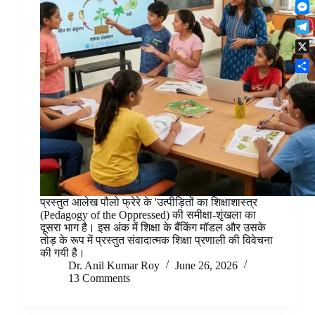
F
t
o
n
r
l
s
k
M
k
e
i
A
e
e
s
T
p
p
s
d
t
e
b
p
X
s
I
l
o
e
n
S
e
a
n
h
g
r
g
a
r
d
e
r
a
r
e
m
प्रस्तुत आलेख पौलो फ्रेरे के 'उत्पीड़ितों का शिक्षाशास्त्र
(Pedagogy of the Oppressed) की समीक्षा-शृंखला का
दूसरा भाग है। इस अंक में शिक्षा के बैंकिंग मॉडल और उसके
तोड़ के रूप में प्रस्तुत संवादात्मक शिक्षा प्रणाली की विवेचना
की गयी है।
Dr. Anil Kumar Roy
June 26, 2026
13 Comments