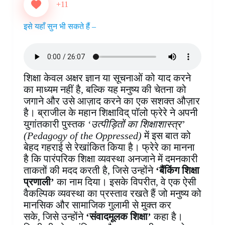
e
t
t
k
p
s
e
r
+11
b
e
s
e
b
e
g
e
o
r
A
d
o
n
r
इसे यहाँ सुन भी सकते हैं –
o
e
p
I
a
g
a
k
s
p
n
r
e
m
t
d
r
शिक्षा केवल अक्षर ज्ञान या सूचनाओं को याद करने
का माध्यम नहीं है, बल्कि यह मनुष्य की चेतना को
जगाने और उसे आज़ाद करने का एक सशक्त औज़ार
है। ब्राजील के महान शिक्षाविद् पॉलो फ्रेरे ने अपनी
युगांतकारी पुस्तक
‘उत्पीड़ितों का शिक्षाशास्त्र’
(Pedagogy of the Oppressed)
में इस बात को
बेहद गहराई से रेखांकित किया है। फ्रेरे का मानना
है कि पारंपरिक शिक्षा व्यवस्था अनजाने में दमनकारी
ताकतों की मदद करती है, जिसे उन्होंने
‘बैंकिंग शिक्षा
प्रणाली’
का नाम दिया। इसके विपरीत, वे एक ऐसी
वैकल्पिक व्यवस्था का प्रस्ताव रखते हैं जो मनुष्य को
मानसिक और सामाजिक गुलामी से मुक्त कर
सके, जिसे उन्होंने
‘संवादमूलक शिक्षा’
कहा है।