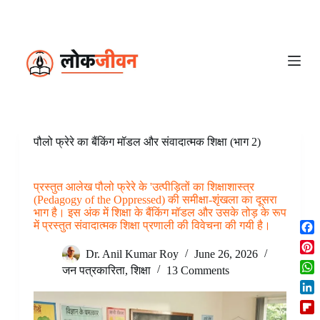
S
k
i
p
t
o
c
o
n
t
e
पौलो फ्रेरे का बैंकिंग मॉडल और संवादात्मक शिक्षा (भाग 2)
n
t
प्रस्तुत आलेख पौलो फ्रेरे के 'उत्पीड़ितों का शिक्षाशास्त्र
(Pedagogy of the Oppressed) की समीक्षा-शृंखला का दूसरा
भाग है। इस अंक में शिक्षा के बैंकिंग मॉडल और उसके तोड़ के रूप
में प्रस्तुत संवादात्मक शिक्षा प्रणाली की विवेचना की गयी है।
F
Dr. Anil Kumar Roy
June 26, 2026
a
P
c
जन पत्रकारिता
,
शिक्षा
13 Comments
i
W
e
n
h
b
L
t
a
o
i
e