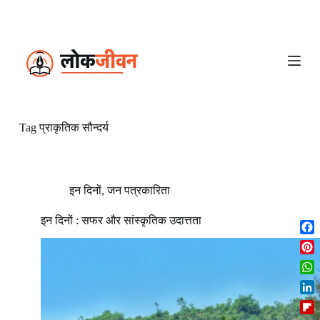
S
k
i
p
t
o
c
o
n
Tag
प्राकृतिक सौन्दर्य
t
e
n
t
इन दिनों
,
जन पत्रकारिता
इन दिनों : सफर और सांस्कृतिक उदात्तता
F
a
P
c
i
W
e
n
h
b
L
t
a
o
i
e