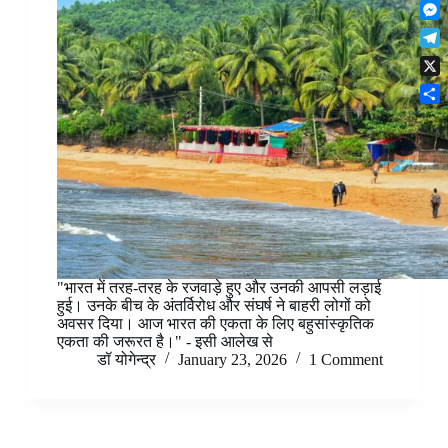
F
t
o
n
r
l
s
k
M
k
e
i
A
e
e
s
T
p
p
s
d
t
e
b
p
X
s
I
l
o
e
n
S
e
a
n
h
g
r
g
a
r
d
e
r
a
r
e
m
"भारत में तरह-तरह के रजवाड़े हुए और उनकी आपसी लड़ाई
हुई। उनके बीच के अंतर्विरोध और संघर्ष ने बाहरी लोगों को
अवसर दिया। आज भारत की एकता के लिए बहुसांस्कृतिक
एकता की जरूरत है।" - इसी आलेख से
डॉ योगेन्द्र
January 23, 2026
1 Comment