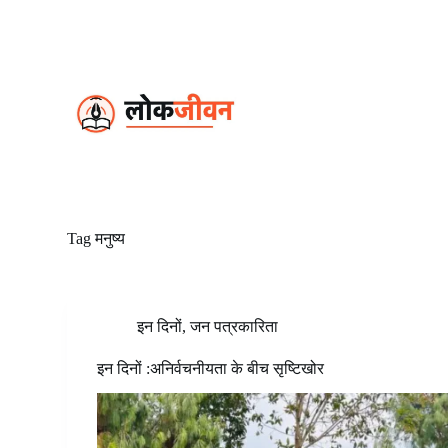
S
k
i
p
t
o
c
o
n
t
e
n
t
Tag
मनुष्य
इन दिनों
,
जन पत्रकारिता
इन दिनों :अनिर्वचनीयता के बीच सृष्टिखोर