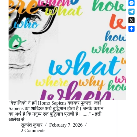
F
t
o
n
r
l
s
k
M
k
e
i
A
e
e
s
T
p
p
s
d
t
e
b
p
X
s
I
l
o
e
n
S
e
a
n
h
g
r
g
a
r
d
e
r
a
r
e
m
"वैज्ञानिकों ने हमें Homo Sapiens कहकर पुकारा, जहाँ
Sapiens का शाब्दिक अर्थ बुद्धिमान होता है। उनके कथन
का अर्थ है कि मनुष्य एक बुद्धिमान प्राणी है। ....." - इसी
आलेख से
सुकांत कुमार
February 7, 2026
2 Comments