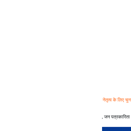
इन दिनों : मिसाइलों की चपेट में आदमी के सपने
"हाट से जानवर तक देखभाल कर लेते हैं और जिन्हें देश के नेतृत्व के लिए चु
पर न चुनें।" इसी आलेख से
डॉ योगेन्द्र
March 5, 2026
इन दिनों
,
जन पत्रकारिता