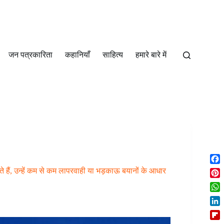
जन पत्रकारिता
कहानियाँ
साहित्‍य
हमारे बारे में
F
नते हैं, उन्हें कम से कम लापरवाही या भड़काऊ बयानों के आधार
a
P
c
i
W
e
n
h
b
L
t
a
o
i
e