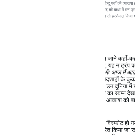
आसमान और समुद्र से दागी जा रही मिसाइलें न जाने कहाँ-कहाँ 
और जलजीव असमय दुनिया से विदा हो रहे होंगे, यह न ट्रंप क
पंक्तियों हैं –
“पंछी बनूँ उड़ती फिरूँ मस्त गगन में/ आज मैं आज़
और आजादी का ख्वाब सजाता है। दुनिया के बादशाहों के कुकर्
होंगे। दुनिया में जिन बच्चों ने आँखें खोलीं होंगी, उन दुनिया 
निस्सहाय थर-थर काँप रहे होंगे। जो लोग सवेरे का स्वप्न देख
नौजवान चांद, सितारों और सूरज से खेलने और आकाश को बाहों 
रक्त की धार बह रही होगी।
लोग कहते हैं कि यह ऐसा युग है जिसमें ज्ञान का विस्फोट हो
क्यों है?
एआई
को भी स्वयंभू मान कर बहुप्रचारित किया जा रहा