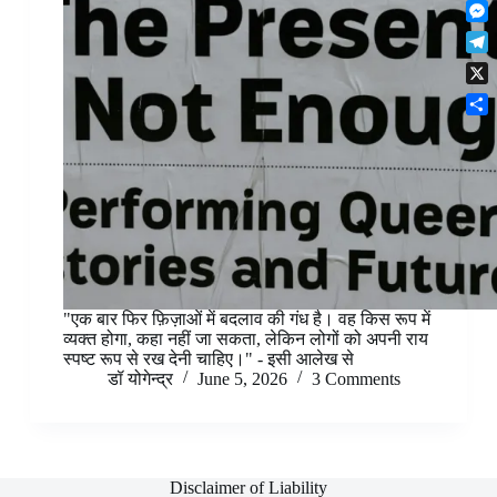
F
t
o
n
r
l
s
k
M
k
e
i
A
e
e
s
T
p
p
s
d
t
e
b
p
X
s
I
l
o
e
n
S
e
a
n
h
g
r
g
a
r
d
e
r
a
r
e
m
"एक बार फिर फ़िज़ाओं में बदलाव की गंध है। वह किस रूप में
व्यक्त होगा, कहा नहीं जा सकता, लेकिन लोगों को अपनी राय
स्पष्ट रूप से रख देनी चाहिए।" - इसी आलेख से
डॉ योगेन्द्र
June 5, 2026
3 Comments
Disclaimer of Liability