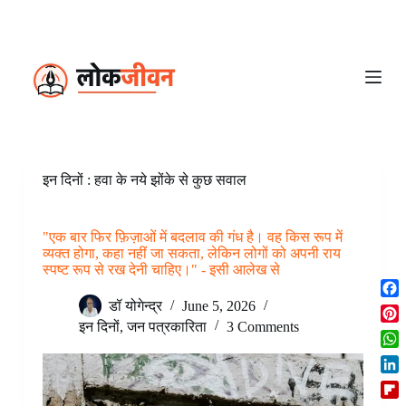
S
k
i
p
t
o
c
o
n
t
e
इन दिनों : हवा के नये झोंके से कुछ सवाल
n
t
"एक बार फिर फ़िज़ाओं में बदलाव की गंध है। वह किस रूप में
व्यक्त होगा, कहा नहीं जा सकता, लेकिन लोगों को अपनी राय
स्पष्ट रूप से रख देनी चाहिए।" - इसी आलेख से
F
डॉ योगेन्द्र
June 5, 2026
a
इन दिनों
,
जन पत्रकारिता
3 Comments
P
c
i
W
e
n
h
b
L
t
a
o
i
e