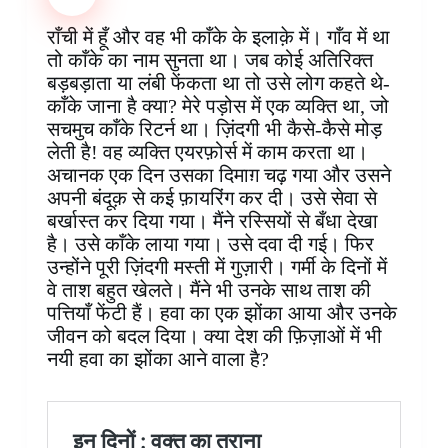
b
e
s
e
b
e
g
e
o
r
A
d
o
n
r
राँची में हूँ और वह भी काँके के इलाक़े में। गाँव में था
o
e
p
I
a
g
a
तो काँके का नाम सुनता था। जब कोई अतिरिक्त
k
s
p
n
r
e
m
बड़बड़ाता या लंबी फेंकता था तो उसे लोग कहते थे-
t
d
r
काँके जाना है क्या? मेरे पड़ोस में एक व्यक्ति था, जो
सचमुच काँके रिटर्न था। ज़िंदगी भी कैसे-कैसे मोड़
लेती है! वह व्यक्ति एयरफ़ोर्स में काम करता था।
अचानक एक दिन उसका दिमाग़ चढ़ गया और उसने
अपनी बंदूक़ से कई फ़ायरिंग कर दी। उसे सेवा से
बर्खास्त कर दिया गया। मैंने रस्सियों से बँधा देखा
है। उसे काँके लाया गया। उसे दवा दी गई। फिर
उन्होंने पूरी ज़िंदगी मस्ती में गुज़ारी। गर्मी के दिनों में
वे ताश बहुत खेलते। मैंने भी उनके साथ ताश की
पत्तियाँ फेंटी हैं। हवा का एक झोंका आया और उनके
जीवन को बदल दिया। क्या देश की फ़िज़ाओं में भी
नयी हवा का झोंका आने वाला है?