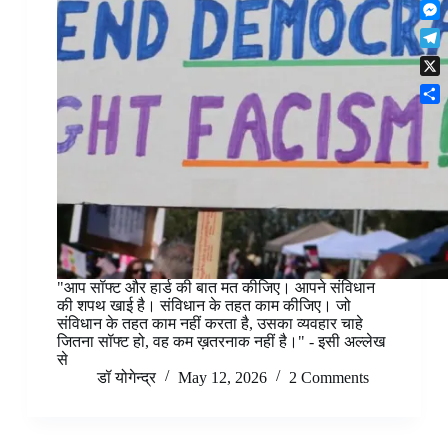
F
t
o
n
r
l
s
k
M
k
e
i
A
e
e
s
T
p
p
s
d
t
e
b
p
X
s
I
l
o
e
n
S
e
a
n
h
g
r
g
a
r
d
e
r
a
r
e
m
"आप सॉफ्ट और हार्ड की बात मत कीजिए। आपने संविधान
की शपथ खाई है। संविधान के तहत काम कीजिए। जो
संविधान के तहत काम नहीं करता है, उसका व्यवहार चाहे
जितना सॉफ्ट हो, वह कम ख़तरनाक नहीं है।" - इसी अल्लेख
से
डॉ योगेन्द्र
May 12, 2026
2 Comments