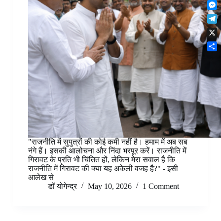
F
t
o
n
r
l
s
k
M
k
e
i
A
e
e
s
T
p
p
s
d
t
e
b
p
X
s
I
l
o
e
n
S
e
a
n
h
g
r
g
a
r
d
e
r
a
r
e
m
"राजनीति में सुपुत्रों की कोई कमी नहीं है। हमाम में अब सब
नंगे हैं। इसकी आलोचना और निंदा भरपूर करें। राजनीति में
गिरावट के प्रति भी चिंतित हों, लेकिन मेरा सवाल है कि
राजनीति में गिरावट की क्या यह अकेली वजह है?" - इसी
आलेख से
डॉ योगेन्द्र
May 10, 2026
1 Comment