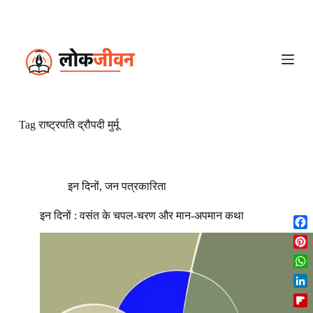
S
k
i
p
t
o
c
o
n
Tag
राष्ट्रपति द्रौपदी मुर्मू
t
e
n
t
इन दिनों
,
जन पत्रकारिता
इन दिनों : वसंत के चपल-चरण और मान-अपमान कथा
F
a
P
c
i
W
e
n
h
b
L
t
a
o
i
e