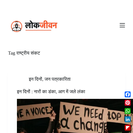
S
k
i
p
t
o
c
o
n
Tag
राष्ट्रीय संकट
t
e
n
t
इन दिनों
,
जन पत्रकारिता
इन दिनों : नारों का डंका, आग में जले लंका
F
a
P
c
i
W
e
n
h
b
L
t
a
o
i
e