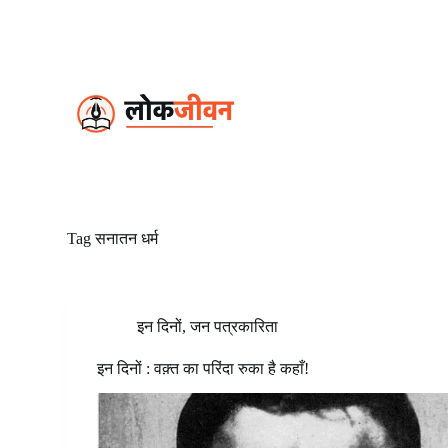
S
k
i
p
t
o
c
o
n
t
e
n
t
Tag
सनातन धर्म
इन दिनों
,
जन पत्रकारिता
इन दिनों : वक़्त का परिंदा रुका है कहाँ!