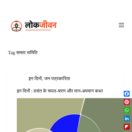
S
k
i
p
t
o
c
o
n
Tag
समता समिति
t
e
n
t
इन दिनों
,
जन पत्रकारिता
इन दिनों : वसंत के चपल-चरण और मान-अपमान कथा
F
a
P
c
i
W
e
n
h
b
L
t
a
o
i
e