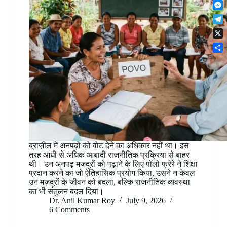
F
t
o
n
r
l
s
k
M
k
e
i
A
e
e
s
T
p
p
s
d
t
e
b
p
X
s
I
l
o
e
n
S
e
a
n
h
g
r
g
a
r
d
e
r
a
r
e
m
ब्राज़ील में अनपढ़ों को वोट देने का अधिकार नहीं था। इस
तरह आधी से अधिक आबादी राजनीतिक प्रक्रिया से बाहर
थी। उन अनपढ़ मजदूरों को पढ़ाने के लिए पॉलो फ्रेरे ने शिक्षा
प्रदान करने का जो ऐतिहासिक प्रयोग किया, उसने न केवल
उन मज़दूरों के जीवन को बदला, बल्कि राजनीतिक व्यवस्था
का भी संतुलन बदल दिया।
Dr. Anil Kumar Roy
July 9, 2026
6 Comments