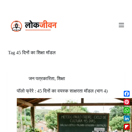
S
k
i
p
t
o
c
o
n
Tag
45 दिनों का शिक्षा मॉडल
t
e
n
t
जन पत्रकारिता
,
शिक्षा
पॉलो फ्रेरे : 45 दिनों का वयस्क साक्षरता मॉडल (भाग 4)
F
a
P
c
i
W
e
n
h
b
L
t
a
o
i
e