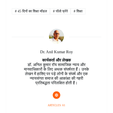
c
n
a
n
i
s
l
a
e
t
t
k
p
s
e
r
b
e
s
e
b
e
g
e
#
45 दिनों का शिक्षा मॉडल
#
पॉलो फ्रेरे
#
शिक्षा
o
r
A
d
o
n
r
o
e
p
I
a
g
a
k
s
p
n
r
e
m
t
d
r
Dr. Anil Kumar Roy
कार्यकर्ता और लेखक
डॉ. अनिल कुमार रॉय सामाजिक न्याय और
मानवाधिकारों के लिए अथक संघर्षरत हैं। उनके
लेखन में हाशिए पर पड़े लोगों के संघर्ष और एक
न्यायसंगत समाज की आकांक्षा की गहरी
प्रतिबद्धता परिलक्षित होती है।
ARTICLES: 61