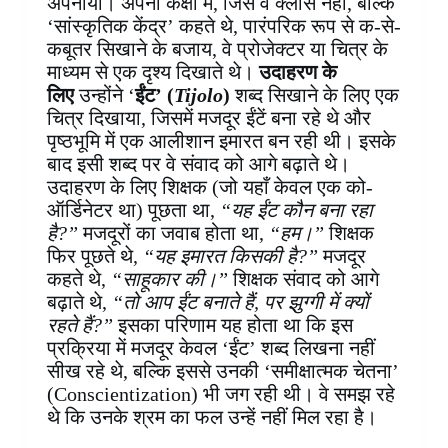
अपनायी। अपनी कक्षा में, जिसे वे क्लास नहीं, बल्कि
‘सांस्कृतिक केंद्र’ कहते थे, पारंपरिक रूप से क-से-
कबूतर सिखाने के बजाय, वे प्रोजेक्टर या चित्र के
माध्यम से एक दृश्य दिखाते थे।
उदाहरण के
लिए
उन्होंने ‘
ईंट’ (
Tijolo
)
शब्द सिखाने के लिए एक
चित्र दिखाया, जिसमें मजदूर ईंटें बना रहे थे और
पृष्ठभूमि में एक आलीशान इमारत बन रही थी।
इसके
बाद इसी शब्द पर वे संवाद को आगे बढ़ाते थे।
उदाहरण के लिए शिक्षक (जो यहाँ केवल एक को-
ऑर्डिनेटर था) पूछता था,
“यह ईंट कौन बना रहा
है?”
मजदूरों का जवाब होता था,
“हम।”
शिक्षक
फिर पूछते थे,
“यह इमारत किसकी है?”
मजदूर
कहते थे,
“साहूकार की।”
शिक्षक संवाद को आगे
बढ़ाते थे,
“तो आप ईंट बनाते हैं, पर झुग्गी में क्यों
रहते हैं?”
इसका परिणाम यह होता था कि इस
प्रक्रिया में मजदूर केवल ‘ईंट’ शब्द लिखना नहीं
सीख रहे थे, बल्कि इससे उनकी ‘समीक्षात्मक चेतना’
(Conscientization) भी जग रही थी। वे समझ रहे
थे कि उनके श्रम का फल उन्हें नहीं मिल रहा है।