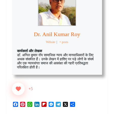
Dr. Anil Kumar Roy
Website
|
+ posts
कार्यकर्ता और लेखक
डॉ. अनिल कुमार रॉय सामाजिक न्याय और मानवाधिकारों के लिए
अथक संघर्षरत हैं। उनके लेखन में हाशिए पर पड़े लोगों के संघर्ष
और एक न्यायसंगत समाज की आकांक्षा की गहरी प्रतिबद्धता
परिलक्षित होती है।
+5
F
P
W
L
F
M
T
X
S
a
i
h
i
l
e
e
h