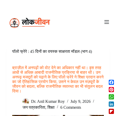
S
k
i
p
t
o
c
o
n
t
e
पॉलो फ्रेरे : 45 दिनों का वयस्क साक्षरता मॉडल (भाग 4)
n
t
ब्राज़ील में अनपढ़ों को वोट देने का अधिकार नहीं था। इस तरह
आधी से अधिक आबादी राजनीतिक प्रक्रिया से बाहर थी। उन
अनपढ़ मजदूरों को पढ़ाने के लिए पॉलो फ्रेरे ने शिक्षा प्रदान करने
का जो ऐतिहासिक प्रयोग किया, उसने न केवल उन मज़दूरों के
जीवन को बदला, बल्कि राजनीतिक व्यवस्था का भी संतुलन बदल
F
दिया।
a
P
c
i
Dr. Anil Kumar Roy
July 9, 2026
W
e
n
h
जन पत्रकारिता
,
शिक्षा
6 Comments
b
L
t
a
o
i
e