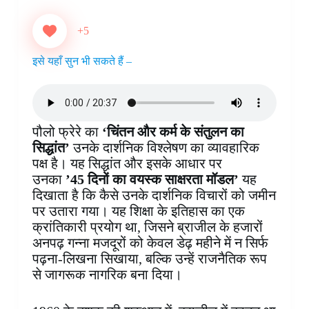
c
n
a
n
i
s
l
a
e
t
t
k
p
s
e
r
+5
b
e
s
e
b
e
g
e
o
r
A
d
o
n
r
इसे यहाँ सुन भी सकते हैं –
o
e
p
I
a
g
a
k
s
p
n
r
e
m
t
d
r
पौलो फ्रेरे का
‘चिंतन और कर्म के संतुलन का
सिद्धांत’
उनके दार्शनिक विश्लेषण का व्यावहारिक
पक्ष है। यह सिद्धांत और इसके आधार पर
उनका
’45 दिनों का वयस्क साक्षरता मॉडल’
यह
दिखाता है कि कैसे उनके दार्शनिक विचारों को जमीन
पर उतारा गया। यह शिक्षा के इतिहास का एक
क्रांतिकारी प्रयोग था, जिसने ब्राजील के हजारों
अनपढ़ गन्ना मजदूरों को केवल डेढ़ महीने में न सिर्फ
पढ़ना-लिखना सिखाया, बल्कि उन्हें राजनैतिक रूप
से जागरूक नागरिक बना दिया।