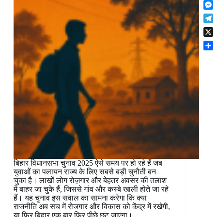
F
t
o
n
r
l
s
k
M
k
e
i
A
e
e
s
T
p
p
s
d
t
e
b
p
X
s
I
l
o
e
n
S
e
a
n
h
g
r
g
a
r
d
e
r
a
r
e
m
बिहार विधानसभा चुनाव 2025 ऐसे समय पर हो रहे हैं जब
युवाओं का पलायन राज्य के लिए सबसे बड़ी चुनौती बन
चुका है। लाखों लोग रोज़गार और बेहतर अवसर की तलाश
में बाहर जा चुके हैं, जिससे गांव और कस्बे खाली होते जा रहे
हैं। यह चुनाव इस सवाल का सामना करेगा कि क्या
राजनीति अब सच में रोजगार और विकास को केंद्र में रखेगी,
या फिर बिहार एक बार फिर पीछे छूट जाएगा।