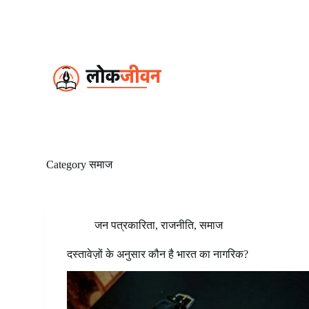
S
k
i
p
t
o
c
o
n
t
e
n
t
Category
समाज
जन पत्रकारिता
,
राजनीति
,
समाज
दस्तावेज़ों के अनुसार कौन है भारत का नागरिक?