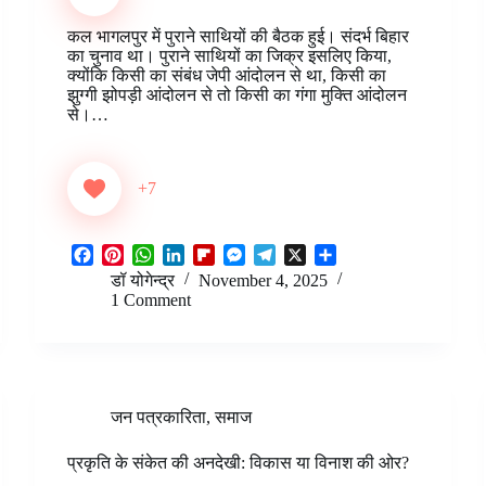
b
e
s
e
b
e
g
e
o
r
A
d
o
n
r
कल भागलपुर में पुराने साथियों की बैठक हुई। संदर्भ बिहार
o
e
p
I
a
g
a
का चुनाव था। पुराने साथियों का जिक्र इसलिए किया,
k
s
p
n
r
e
m
क्योंकि किसी का संबंध जेपी आंदोलन से था, किसी का
t
d
r
झुग्गी झोपड़ी आंदोलन से तो किसी का गंगा मुक्ति आंदोलन
से।…
+7
F
P
W
L
F
M
T
X
S
a
i
h
i
l
e
e
h
डॉ योगेन्द्र
November 4, 2025
c
n
a
n
i
s
l
a
1 Comment
e
t
t
k
p
s
e
r
b
e
s
e
b
e
g
e
o
r
A
d
o
n
r
o
e
p
I
a
g
a
k
s
p
n
r
e
m
जन पत्रकारिता
,
समाज
t
d
r
प्रकृति के संकेत की अनदेखी: विकास या विनाश की ओर?