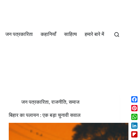
जन पत्रकारिता
कहानियाँ
साहित्‍य
हमारे बारे में
जन पत्रकारिता
,
राजनीति
,
समाज
F
a
P
बिहार का पलायन : एक बड़ा चुनावी सवाल
c
i
W
e
n
h
b
L
t
a
o
i
e