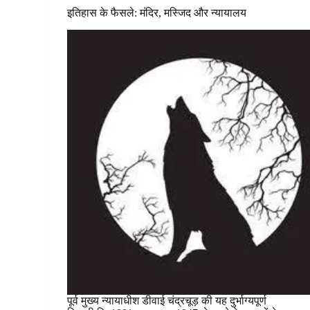
इतिहास के फैसले: मंदिर, मस्जिद और न्यायालय
पूर्व मुख्य न्यायाधीश डीवाई चंद्रचूड़ की यह दुर्भाग्यपूर्ण