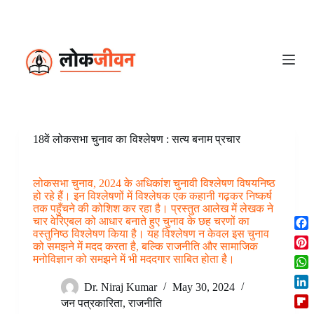
S
k
i
p
t
o
c
o
n
t
e
18वें लोकसभा चुनाव का विश्लेषण : सत्य बनाम प्रचार
n
t
लोकसभा चुनाव, 2024 के अधिकांश चुनावी विश्लेषण विषयनिष्ठ
हो रहे हैं। इन विश्लेषणों में विश्लेषक एक कहानी गढ़कर निष्कर्ष
तक पहुँचने की कोशिश कर रहा है। प्रस्तुत आलेख में लेखक ने
चार वेरिएबल को आधार बनाते हुए चुनाव के छह चरणों का
वस्तुनिष्ठ विश्लेषण किया है। यह विश्लेषण न केवल इस चुनाव
F
को समझने में मदद करता है, बल्कि राजनीति और सामाजिक
a
P
मनोविज्ञान को समझने में भी मददगार साबित होता है।
c
i
W
e
n
Dr. Niraj Kumar
May 30, 2024
h
b
L
t
जन पत्रकारिता
,
राजनीति
a
o
i
e