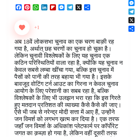
F
t
o
n
r
l
F
P
W
L
F
M
T
X
S
s
k
M
k
e
i
a
i
h
i
l
e
e
h
A
e
e
s
T
p
c
n
a
n
i
s
l
a
p
s
d
t
e
b
e
t
t
k
p
s
e
r
p
X
+1
s
I
l
o
b
e
s
e
b
e
g
e
e
n
S
e
a
o
r
A
d
o
n
r
n
अब 18वें लोकसभा चुनाव का एक चरण बाक़ी रह
h
g
r
o
e
p
I
a
g
a
g
a
गया है, अर्थात् छह चरणों का चुनाव हो चुका है।
r
d
k
s
p
n
r
e
m
e
r
a
लेकिन चुनावी विश्लेषकों के लिए यह चुनाव एक
t
d
r
r
e
m
कठिन परिस्थितियों वाला रहा है, क्योंकि यह चुनाव न
केवल सबसे लम्बा खींचा गया, बल्कि इस चुनाव में
पैसों को पानी की तरह बहाया भी गया है। इसके
बावजूद वोटिंग टर्न आउट का गिरना न केवल चुनाव
आयोग के लिए परेशानी का सबब रहा है, बल्कि
विश्लेषकों के लिए भी उलझन भरा रहा कि इस गिरते
हुए मतदान प्रतिशत की व्याख्या कैसे कैसे की जाए।
ऐसे भी जब से नरेन्द्र मोदी सत्ता में आए हैं, उन्होंने
जन विमर्श को लगभग ख़त्म कर दिया है। एक तरफ
जहाँ जन विमर्श के अधिकांश प्लेटफार्म पर कॉर्पोरेट
जगत का क़ब्ज़ा हो गया है, लेकिन वहीं दूसरी तरफ