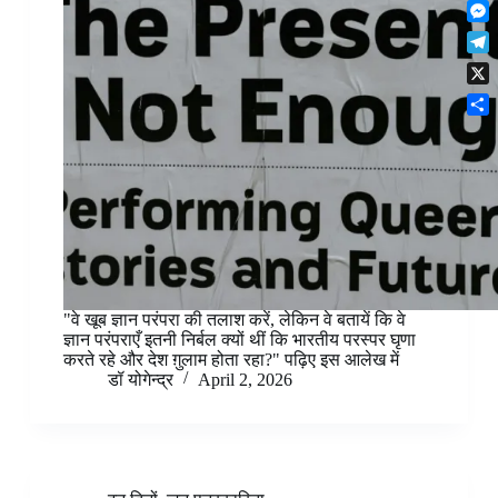
F
t
o
n
r
l
s
k
M
k
e
i
A
e
e
s
T
p
p
s
d
t
e
b
p
X
s
I
l
o
e
n
S
e
a
n
h
g
r
g
a
r
d
e
r
a
r
e
m
"वे खूब ज्ञान परंपरा की तलाश करें, लेकिन वे बतायें कि वे
ज्ञान परंपराएँ इतनी निर्बल क्यों थीं कि भारतीय परस्पर घृणा
करते रहे और देश ग़ुलाम होता रहा?" पढ़िए इस आलेख में
डॉ योगेन्द्र
April 2, 2026