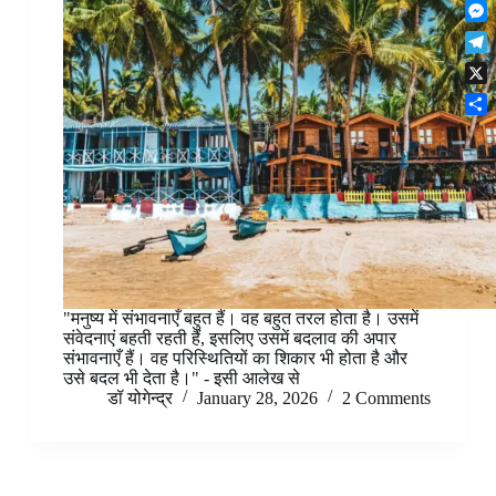
F
t
o
n
r
l
s
k
M
k
e
i
A
e
e
s
T
p
p
s
d
t
e
b
p
X
s
I
l
o
e
n
S
e
a
n
h
g
r
g
a
r
d
e
r
a
r
e
m
"मनुष्य में संभावनाएँ बहुत हैं। वह बहुत तरल होता है। उसमें
संवेदनाएं बहती रहती हैं, इसलिए उसमें बदलाव की अपार
संभावनाएँ हैं। वह परिस्थितियों का शिकार भी होता है और
उसे बदल भी देता है।" - इसी आलेख से
डॉ योगेन्द्र
January 28, 2026
2 Comments