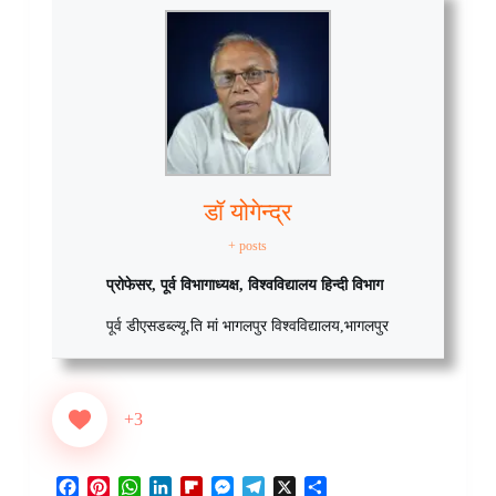
डॉ योगेन्द्र
+ posts
प्रोफेसर, पूर्व विभागाध्यक्ष, विश्वविद्यालय हिन्दी विभाग
पूर्व डीएसडब्ल्यू
,
ति मां भागलपुर विश्वविद्यालय
,
भागलपुर
+3
F
P
W
L
F
M
T
X
S