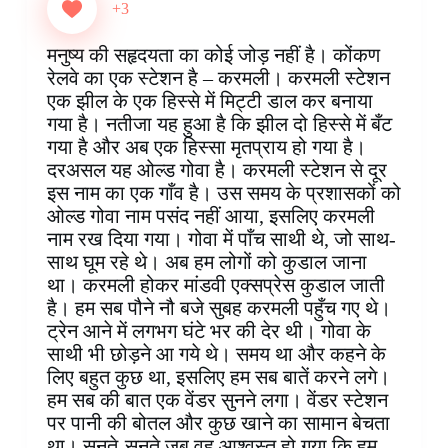
e
t
t
k
p
s
e
r
+3
b
e
s
e
b
e
g
e
o
r
A
d
o
n
r
मनुष्य की सहृदयता का कोई जोड़ नहीं है।‌ कोंकण
o
e
p
I
a
g
a
रेलवे का एक स्टेशन है – करमली। करमली स्टेशन
k
s
p
n
r
e
m
एक झील के एक हिस्से में मिट्टी डाल कर बनाया
t
d
r
गया है। नतीजा यह हुआ है कि झील दो हिस्से में बँट
गया है और अब एक हिस्सा मृतप्राय हो गया है।
दरअसल यह ओल्ड गोवा है। करमली स्टेशन से दूर
इस नाम का एक गाँव है। उस समय के प्रशासकों को
ओल्ड गोवा नाम पसंद नहीं आया, इसलिए करमली
नाम रख दिया गया। गोवा में पाँच साथी थे, जो साथ-
साथ घूम रहे थे। अब हम लोगों को कुडाल जाना
था। करमली होकर मांडवी एक्सप्रेस कुडाल जाती
है। हम सब पौने नौ बजे सुबह करमली पहुँच गए थे।
ट्रेन आने में लगभग घंटे भर की देर थी। गोवा के
साथी भी छोड़ने आ गये थे। समय था और कहने के
लिए बहुत कुछ था, इसलिए हम सब बातें करने लगे।
हम सब की बात एक वेंडर सुनने लगा। वेंडर स्टेशन
पर पानी की बोतल और कुछ खाने का सामान बेचता
था। सुनते-सुनते जब वह आश्वस्त हो गया कि हम