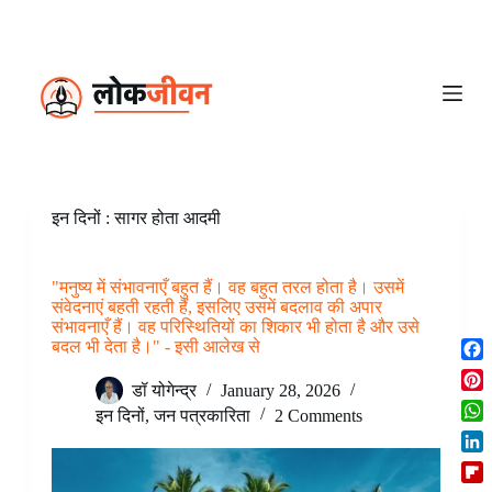
S
k
i
p
t
o
c
o
n
t
e
इन दिनों : सागर होता आदमी
n
t
"मनुष्य में संभावनाएँ बहुत हैं। वह बहुत तरल होता है। उसमें
संवेदनाएं बहती रहती हैं, इसलिए उसमें बदलाव की अपार
संभावनाएँ हैं। वह परिस्थितियों का शिकार भी होता है और उसे
बदल भी देता है।" - इसी आलेख से
F
डॉ योगेन्द्र
January 28, 2026
a
P
c
इन दिनों
,
जन पत्रकारिता
2 Comments
i
W
e
n
h
b
L
t
a
o
i
e