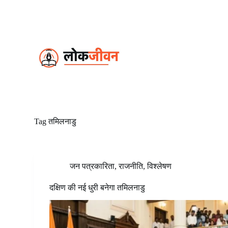
S
k
i
p
t
o
c
o
n
t
e
n
t
Tag
तमिलनाडु
जन पत्रकारिता
,
राजनीति
,
विश्लेषण
दक्षिण की नई धुरी बनेगा तमिलनाडु