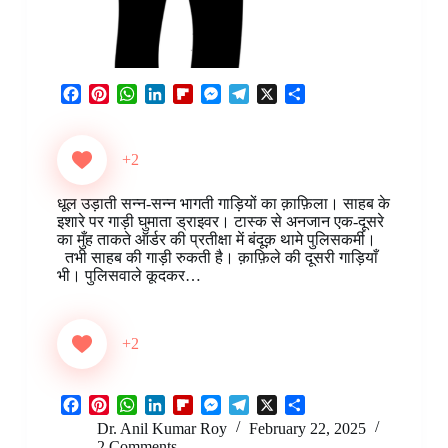
F
P
W
L
F
M
T
X
S
a
i
h
i
l
e
e
h
c
n
a
n
i
s
l
a
e
t
t
k
p
s
e
r
+2
b
e
s
e
b
e
g
e
o
r
A
d
o
n
r
धूल उड़ाती सन्न-सन्न भागती गाड़ियों का क़ाफ़िला। साहब के
o
e
p
I
a
g
a
इशारे पर गाड़ी घुमाता ड्राइवर। टास्क से अनजान एक-दूसरे
k
s
p
n
r
e
m
का मुँह ताकते ऑर्डर की प्रतीक्षा में बंदूक़ थामे पुलिसकर्मी।
t
d
r
तभी साहब की गाड़ी रुकती है। क़ाफ़िले की दूसरी गाड़ियाँ
भी। पुलिसवाले कूदकर…
+2
F
P
W
L
F
M
T
X
S
a
i
h
i
l
e
e
h
Dr. Anil Kumar Roy
February 22, 2025
c
n
a
n
i
s
l
a
2 Comments