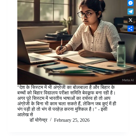
F
t
o
n
r
l
s
k
M
k
e
i
A
e
e
s
T
p
p
s
d
t
e
b
p
X
s
I
l
o
e
n
S
e
a
n
h
g
r
g
a
r
d
e
r
a
r
e
m
"देश के सिस्टम में भी अंग्रेजी का बोलबाला है और बिहार के
बच्चों को बिहार विद्यालय परीक्षा समिति बेवकूफ बना रही है।
अगर पूरे सिस्टम में भारतीय भाषाओं का वर्चस्व हो तो आप
अंग्रेजी के बिना भी काम चला सकते हैं, लेकिन जब कुएं में ही
भंग पड़ी हो तो भंग से परहेज़ करना मुश्किल है।" - इसी
आलेख से
डॉ योगेन्द्र
February 25, 2026