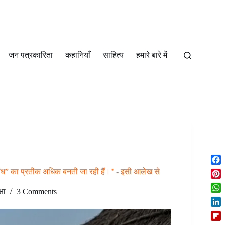
जन पत्रकारिता
कहानियाँ
साहित्‍य
हमारे बारे में
F
़ांध” का प्रतीक अधिक बनती जा रही हैं।" - इसी आलेख से
a
P
c
्षा
3 Comments
i
W
e
n
h
b
L
t
a
o
i
e