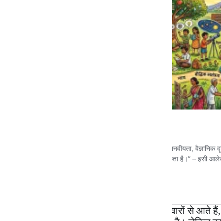
जो छात्र गाँवों, कस्बों और मजदूर-किसान परिवारों से आते हैं