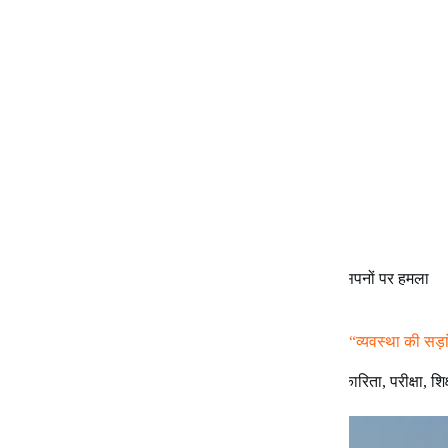
शिक्षा का बाजारीकरण, सत्ता की विफलता और युवाओं के सपनों पर हमला
"NEET जैसी परीक्षाएँ अब “प्रतिभा की परीक्षा” कम और “व्यवस्था की सड
अमर नाथ
May 19, 2026
जन पत्रकारिता
,
परीक्षा
,
शिक