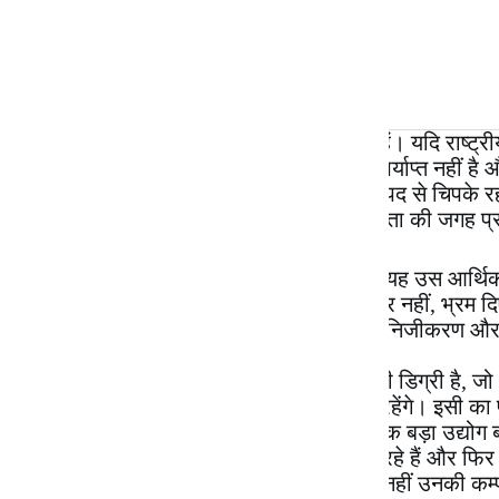
शिक्षा मंत्री की जवाबदेही पर भी गंभीर सवाल हैं। यदि राष्ट्र
की शिकार हो रही हैं, तो केवल जाँच बैठा देना पर्याप्त नहीं ह
कर देना भर है लोकतंत्र में जवाबदेही का अर्थ पद से चिपके र
करना होता है। लेकिन आज की सत्ता में नैतिकता की जगह प्र
असल में यह संकट केवल NEET का नहीं है। यह उस आर्थिक
रोजगार नहीं, प्रतियोगिता दी जाती है; अधिकार नहीं, भ्रम दिए 
जाती है। करोड़ों युवा बेरोजगारी, महंगी शिक्षा, निजीकरण और
उसी सड़ चुकी व्यवस्था का परिणाम है।
रोजगार की कोई नीति नहीं है मात्र कुछ ही ऐसी डिग्री है,
प्राप्त करते ही निश्चित रूप से बेरोजगार नहीं रहेंगे। इसी क
शहरों में NEET और JEE की तैयारी कराना एक बड़ा उद्योग बन
रखे हैं और प्रत्येक छात्र से मोटी फीस वसूल रहे हैं और फिर स
लगा कर ऐसे प्रचारित करते हैं, जैसे वो छात्र नहीं उनकी कम्