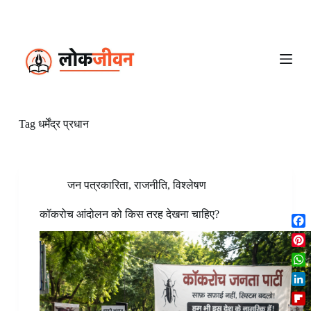
S
k
i
p
t
o
c
o
n
Tag
धर्मेंद्र प्रधान
t
e
n
t
जन पत्रकारिता
,
राजनीति
,
विश्लेषण
कॉकरोच आंदोलन को किस तरह देखना चाहिए?
F
a
P
c
i
W
e
n
h
b
L
t
a
o
i
e