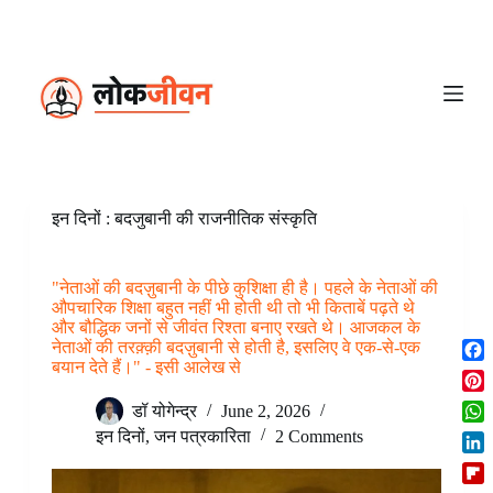
S
k
i
p
t
o
c
o
n
t
e
इन दिनों : बदजुबानी की राजनीतिक संस्कृति
n
t
"नेताओं की बदज़ुबानी के पीछे कुशिक्षा ही है। पहले के नेताओं की
औपचारिक शिक्षा बहुत नहीं भी होती थी तो भी किताबें पढ़ते थे
और बौद्धिक जनों से जीवंत रिश्ता बनाए रखते थे। आजकल के
नेताओं की तरक़्क़ी बदज़ुबानी से होती है, इसलिए वे एक-से-एक
बयान देते हैं।" - इसी आलेख से
F
a
P
डॉ योगेन्द्र
June 2, 2026
c
i
W
इन दिनों
,
जन पत्रकारिता
2 Comments
e
n
h
b
L
t
a
o
i
e