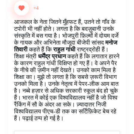
c
n
a
n
i
s
l
a
e
t
t
k
p
s
e
r
+4
b
e
s
e
b
e
g
e
o
r
A
d
o
n
r
आजकल के नेता जितने मुँहफट हैं, उतने तो गाँव के
o
e
p
I
a
g
a
टपोरी भी नहीं होते। लगता है कि बदज़ुबानी उनके
k
s
p
n
r
e
m
संस्कृति में बस गया है। भोजपुरी फ़िल्मों में दोयम दर्जे
t
d
r
के गायक और अभिनेता मौजूदा बीजेपी सांसद
मनोज
तिवारी
कहते हैं कि
राहुल गांधी
राष्ट्रद्रोही हैं।
शिक्षा मंत्री
धर्मेंद्र प्रधान
कहते हैं कि लगातार हारने
के कारण राहुल गांधी विक्षिप्त हो गए हैं। वे अपने पैर
के नीचे की ज़मीन नहीं देखते। उनको काम मिला है
शिक्षा का। मुझे तो लगता है कि सबसे ज़रूरी विभाग
उनको मिला है। उनके नेतृत्व में पेपर-लीक आम बात
है। नब्बे हज़ार से अधिक सरकारी स्कूल बंद हो चुके
हैं। भारत में कोई एक विश्वविद्यालय नहीं है जो विश्व
रैंकिंग में सौ के अंदर आ सके। ज़्यादातर निजी
विश्वविद्यालय पीएच-डी तक का सर्टिफ़िकेट बेच रहे
हैं। पढ़ाई ठप्प हो गई है।