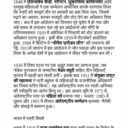
1848 में
एलिजाबेथ कैंडी
,
स्टैण्टन
,
लुक्रसिया काफिनमोर
आदि
प्रमुख महिलाओं ने एक सम्मेलन आयोजित करके प्रस्ताव लिया
कि स्त्री को सम्पूर्ण तौर पर बराबरी का हक दिया जाय, जिसमें
पढ़ने का अवसर, बराबर मजदूरी और वोट देने का अधिकार दिया
जाए। बाद में इस आंदोलन का विस्तार पूरे यूरोप में हो गया और
लंबे समय से लगातार चल रहे इन आंदोलनो और माँगों के
परिणामस्वरूप 1920 में अमेरिका में स्त्रियों को वोट डालने का
अधिकार प्राप्त हुआ। इसी बीच 1859 में पीटर्सबर्ग आंदोलित
हुआ, 1908 में ब्रिटेन में
“वीमेंस फ्रीडम लीग”
की स्थापना की
गई, 1911में जापान में इस आंदोलन ने जोर पकड़ा और इस प्रकार
विश्व के अनेक देशों में इस आंदोलन ने तीव्र गति प्राप्त कर ली।
1936 में विश्व पटल पर एक अद्भुत वक्त का आगाज हुआ, जब
नोबेल पुरस्कार से सम्मानित
मैडम क्यूरी
सहित तीन महिलाएँ
फ्रांस में पहली बार मंत्री बनीं। इसके बाद 1951 में
संयुक्त राष्ट्र
की महासभा
ने भारी बहुमत से महिलाओं के राजनीतिक अधिकारों
का नियम पारित किया। यह अंर्तराष्ट्रीय स्तर पर स्त्री-अस्मिता
की स्वीकृति का आरंभ बिन्दु था। इस आधार भूमि से 1975 में,
अंर्तराष्ट्रीय स्तर पर
महिला वर्ष
मनाया गया। फलतः 1985 में
दूसरा और 1995 में तीसरा
अंर्तराष्ट्रीय सम्मेलन
क्रमशः नैरोबी
और संघाई में सम्पन्न हुआ।
भारत में स्त्री विमर्श
भारत में 1818 में
राजा राममोहन राय
द्वारा सती प्रथा के विरोध के