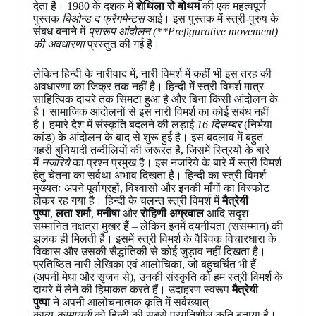
देता है। 1980 के दशक में
शेथिला रो बोथम
की एक महत्वपूर्ण
पुस्तक
बिओन्ड द फ्रैगमेन्टस
आई। इस पुस्तक में स्त्री-पुरुष के
संबध बनाने में
प्रारूप आंदोलन (**Prefigurative movement)
की अवधारणा
प्रस्तुत की गई है।
लेकिन हिन्दी के नारीवाद में, नारी विमर्श में कहीं भी इस तरह की
अवधारणा का जिक्र तक नहीं है। हिन्दी में स्त्री विमर्श मात्र
साहित्यिक दायरे तक सिमटा हुआ है और बिना किसी आंदोलन के
है। सामाजिक आंदोलनों से इस नारी विमर्श का कोई संबंध नहीं
है। हमारे देश में संस्कृति बदलने की लड़ाई
16 दिसम्बर
(निर्भया
कांड) के आंदोलन के बाद से शुरू हुई है। इस बदलाव में बहुत
गहरी बुनियादी तब्दीलियों की जरूरत है, जिसमें स्त्रियों के बारे
में
नजरिये
का प्रश्न प्रमुख है। इस नजरिये के बारे में स्त्री विमर्श
हेतु चेतना का सर्वथा अभाव दिखता है। हिन्दी का स्त्री विमर्श
मुख्यतः अपने पूर्वाग्रहों, विश्वासों और इनकी माँगों का विस्फोट
होकर रह गया है। हिन्दी के चलन्त स्त्री विमर्श में
मैत्रेयी
पुष्पा
,
लता शर्मा
,
मनीषा
और
रोहिणी अग्रवाल
आदि सदृश
सम्मानित नक्षत्रा मुखर हैं – लेकिन इनमें दयनीयता (ससम्मान) की
झलक ही मिलती है। इसमें स्त्री विमर्श के वैश्विक विचारधारा के
विकास और उसकी सैद्धांतिकी से कोई जुड़ाव नहीं दिखता है।
प्रतिष्ठित नारी लेखिका एवं आलोचिका, जो बहुचर्चित भी हैं
(अपनी मेधा और सृजन से), उनकी संस्कृति को हम स्त्री विमर्श के
दायरे में लेने की हिमाकत करते हैं। उदाहरण स्वरूप
मैत्रेयी
पुष्पा
ने अपनी आलोचनात्मक कृति में सर्वख्यात्
काव्य
कामायनी
को हिन्दी की सबसे प्रगतिशील कृति बताया है।