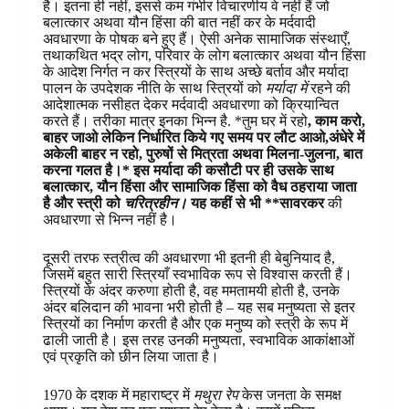
है। इतना ही नहीं, इससे कम गंभीर विचारणीय वे नहीं हैं जो
बलात्कार अथवा यौन हिंसा की बात नहीं कर के मर्दवादी
अवधारणा के पोषक बने हुए हैं। ऐसी अनेक सामाजिक संस्थाएँ,
तथाकथित भद्र लोग, परिवार के लोग बलात्कार अथवा यौन हिंसा
के आदेश निर्गत न कर स्त्रियों के साथ अच्छे बर्ताव और मर्यादा
पालन के उपदेशक नीति के साथ स्त्रियों को
मर्यादा में
रहने की
आदेशात्मक नसीहत देकर मर्दवादी अवधारणा को क्रियान्वित
करते हैं। तरीका मात्र इनका भिन्न है. *तुम घर में रहो
, काम करो,
बाहर जाओ लेकिन निर्धारित किये गए समय पर लौट आओ,अंधेरे में
अकेली बाहर न रहो, पुरुषों से मित्रता अथवा मिलना-जुलना, बात
करना गलत है।* इस मर्यादा की कसौटी पर ही उसके साथ
बलात्कार, यौन हिंसा और सामाजिक हिंसा को वैध ठहराया जाता
है और स्त्री को
चरित्रहीन।
यह कहीं से भी **सावरकर
की
अवधारणा से भिन्न नहीं है।
दूसरी तरफ स्त्रीत्व की अवधारणा भी इतनी ही बेबुनियाद है,
जिसमें बहुत सारी स्त्रियाँ स्वभाविक रूप से विश्वास करती हैं।
स्त्रियों के अंदर करुणा होती है, वह ममतामयी होती है, उनके
अंदर बलिदान की भावना भरी होती है – यह सब मनुष्यता से इतर
स्त्रियों का निर्माण करती है और एक मनुष्य को स्त्री के रूप में
ढाली जाती है। इस तरह उनकी मनुष्यता, स्वभाविक आकांक्षाओं
एवं प्रकृति को छीन लिया जाता है।
1970 के दशक में महाराष्ट्र में
मथुरा रेप
केस जनता के समक्ष