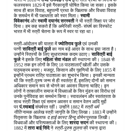
फलस्वरूप 1829 में इसे गैरकानूनी घोषित किया जा सका। इसके
साथ ही बाल विवाह, बहुपत्नी प्रथा के खिलाफ और विधवा विवाह
के समर्थन में भी पक्षधरता को स्वर मिला।
स्वामी
विवेकानंद
और
स्वामी दयानंद सरस्वती
ने भी स्त्री शिक्षा पर जोर
दिया। हम कह सकते हैं कि अमेरिकी स्त्री- संघर्ष का विस्फोट
भारत में भी स्त्री चेतना के रूप में स्वर पा रहा था।
स्त्री-आंदोलन की यात्रा में
ज्योतिराव फुले
एवं उनकी
पत्नी
सावित्री बाई फुले
का नाम बड़े आदर के साथ इया जाता है।
उन्होंने स्त्रियों के लिए सुधारात्मक कदम उठाए।
सावित्री बाई
फुले
ने इसके लिए
महिला सेवा मंडल
की स्थापना की। 1848 से
1952 तक इन लोगों के लिए 18 पाठशालाएँ खोलीं और उसके
पाठ्यक्रम बनाए। मजदूर, किसान और गृहणियों के लिए 1855 में
इन्होंनें प्रथम रात्रि पाठशाला का शुभारंभ किया। इनकी मान्यता
थी कि स्त्री-पुरुष जन्म से ही स्वतंत्र हैं, इसलिए दोनों को समान
अधिकार समान रूप से भोगने का अवसर मिलना चाहिए। इन
लोगों ने तत्कालीन समाज में विधवाओं के सिर मुंडन का विरोध एवं
उनके पुर्नविवाह का समर्थन किया। स्वावलंबन और स्वतंत्रता के
साथ स्त्री शिक्षा एवं समान अवसर व समान वेतन आदि मुद्दों
पर
पं.रमाबाई
संघर्षरत रहीं। उन्होंने 1882 में
स्त्री धर्म
नीति
नामक आलेख स्त्री जागृति के लिए लिखा। 1883 में उन्होंने
पितृसत्ता के खिलाफ
द हाई कास्ट हिन्दू वोमेन
पुस्तक लिखी।
विधवाओं और परित्यक्ताओं के लिए
शारदा सदन
की स्थापना की।
1882 में
तारा बाई सिंदे
ने
स्त्री-पुरुष तुलना
की रचना द्वारा