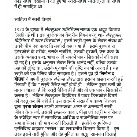
कोई संघर्ष दिखायी न देते हुए भी स्त्री-संघर्ष स्वतन्त्रता के संघर्ष
में ही समाहित था।
साहित्य में स्त्री विमर्श
1970 के दशक में
सेक्सुअल पालिटिक्स
नामक एक अद्भुत किताब
लिखी गई थी। इस पुस्तक का केंद्रीय विषय वस्तु था-
सेक्सुअल
विहैभियर में पावर डिसकोर्स।
इसमें स्त्री-पुरुष के सेक्स संबध को
उनके बीच एक पावर डिसकोर्स कहा गया है। इसमें पुरुष द्वारा
इंटरकोर्स के तरीके, उसके नजरिये, उसकी हरकतें, उस वक्त के
उसके व्यवहृत शब्द, भाषा आदि सबको पावर डिसकोर्स की संज्ञा
दी गई है। इसके अनुसार सेक्स सिर्फ आनंद नहीं, बल्कि उसके
अहं की तुष्टि का, उसके पुरुषार्थ की तुष्टि का भी आनंद है। वह
स्त्री को एक पैसिव चीज समझता है। इससे पूर्व ही
सिमोन द
बोउवा
ने अपनी पुस्तक
सेकेन्ड सेक्स
द्वारा इसका खंडन करती हुई
लिखती हैं कि
“स्त्री पैसिव नहीं होती हैं
“। लेकिन पुरुष उसी को
मानना चाहता है कि स्त्री पैसिव ही है और वो एक पावर डिसकोर्स
करता है। लेकिन सेक्सुअल विहैवियर में पावर डिसकोर्स विमर्श
की वस्तु कदापि नहीं है। इस संदर्भ में सराहनीय कथ्य निरुपण
द्वारा
प्रभा खेतान
अपनी आत्मकथा
अन्या से अनन्या
में स्त्री
जीवन के संघर्ष, उसकी इच्छा-आकांक्षा, पीड़ा एवं स्त्री मानसिकता
के संवेदित स्वर में सामाजिक-आर्थिक व राजनीतिक स्तर पर
समानाधिकार की मांग करती दिखती हैं। इन्होंने अनुपस्थित
प्रतिबिम्ब कहकर “रखैल” का श्लाघनीय चित्रण किया है। इस
तरह इसमें नारी मुक्ति और देह मुक्ति का अद्भुत सामंजन दिखाई