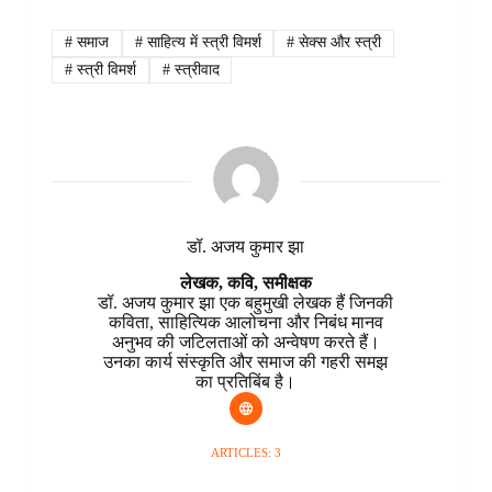
e
t
t
k
p
s
e
r
b
e
s
e
b
e
g
e
#
समाज
#
साहित्य में स्त्री विमर्श
#
सेक्स और स्त्री
o
r
A
d
o
n
r
#
स्त्री विमर्श
#
स्त्रीवाद
o
e
p
I
a
g
a
k
s
p
n
r
e
m
t
d
r
डॉ. अजय कुमार झा
लेखक, कवि, समीक्षक
डॉ. अजय कुमार झा एक बहुमुखी लेखक हैं जिनकी
कविता, साहित्यिक आलोचना और निबंध मानव
अनुभव की जटिलताओं को अन्वेषण करते हैं।
उनका कार्य संस्कृति और समाज की गहरी समझ
का प्रतिबिंब है।
ARTICLES: 3