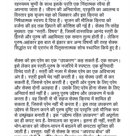
रहस्यमय चुप्पी के साथ इसके प्रति एक निंदात्मक रवैया ही
अपनाया जाता है। जीवन की अनिवार्यता, प्रकृति का अवलम्ब व
विस्तार इस सृजन यज्ञ को धिक्कार और इस क्रिया को
निषेधात्मक स्वरुप दे दिया है। सृजन की मौलिक क्रिया को
वर्जना की हद तक छिपाने की कोशिश की गई है। सेक्स निःसंदेह
मुख्यतः एक “स्त्री- विषय” है, जिसमें वास्तविक आनंद स्त्री के
हिस्से और पुरुष की अहमियता एक समान तुल्य होती है। लेकिन
पुरुष-अहंकार इस बात से इंकार कर अन्य विषयों की तरह सेक्स
सिद्धांत पर भी प्रारंभ से पितृसत्तात्मक सोच स्थापित किये हुए है।
सेक्स को हम प्रेम का एक “उपकरण” कह सकते हैं- एक साधन।
इसे लेकर हम स्त्री-पुरुष के नजरिये में स्पष्टतः एक बुनियादी
विभेद पाते हैं। स्त्री की नजर में सेक्स प्रेम का एक अविभाज्य
अंग है। स्त्री इसमें भेद नहीं करती है। वह सेक्स उसी से कर
सकती है, जिससे प्रेम करती है। दूसरी ओर पुरुष के लिए प्रेम
और सेक्स दोनों अलहदा हैं। उसके लिए प्रेम होना सेक्स के लिए
अनिवार्य शर्त नहीं है। अस्तु पुरुष उद्देश्य और उपकरण में फर्क
करता है। वह किसी से भी सहज सेक्स क्रिया में शामिल हो
सकता है, जिससे प्रेम नहीं भी करता है। इस तरह उपकरण को
उद्देश्य से विलग करने की पुरुष दृष्टि एवं प्रवृत्ति उसे यौनिक रूप
से उच्छृंखल बनाती है। इस “उद्देश्य रहित उपकरण” की अपूर्णता
का ही कपट रूप है- वेश्यालय का सृजन। इतना ही नहीं, स्त्री के
भोग-बाजार को जीवन-यापन में बदलने की कपटता सृजित की
जाती है। वस्तुतः यहीं से सेक्स के साथ “अपराध बोध” की