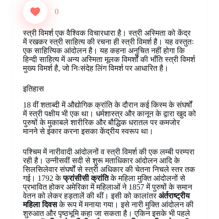
e
t
t
k
p
s
e
r
0
b
e
s
e
b
e
g
e
o
r
A
d
o
n
r
स्त्री विमर्श एक वैश्विक विचारधारा है। स्त्री अस्मिता को केंद्र
o
e
p
I
a
g
a
में रखकर स्त्री साहित्य की रचना ही स्त्री विमर्श है। यह वस्तुतः
k
s
p
n
r
e
m
एक साहित्यिक आंदोलन है। यह कहना अनुचित नहीं होगा कि
t
d
r
हिन्दी साहित्य में अन्य अस्मिता मूलक विमर्शों की भाँति स्त्री विमर्श
मुख्य विमर्श है, जो निःसंदेह लिंग विमर्श पर आधारित है।
इतिहास
18 वीं शताब्दी में औद्योगिक क्रांति के दौरान कई किस्म के संघर्षों
में स्त्री पक्षीय भी एक था। धर्मशास्त्र और कानून के द्वारा खुद को
पुरुषों के मुकाबले शारीरिक और बौद्धिक धरातल पर कमजोर
मानने से इंकार करना इसका केंद्रीय स्वरूप था।
पश्चिम में नारीवादी आंदोलनों व स्त्री विमर्श की एक लम्बी परम्परा
रही है। उन्नीसवीं सदी से शुरू मताधिकार आंदोलन आदि के
सिलसिलेवार संघर्षों से स्त्री अधिकार की चेतना निचले स्तर तक
गई। 1792 के
फ्रांसीसी क्रांति
के महिला मुक्ति आंदोलनों से
प्रभावित होकर अमेरिका में महिलाओं ने 1857 में पुरुषों के समान
वेतन को लेकर हड़तालें की थीं। इसी को कालांतर
अंर्तराष्ट्रीय
महिला दिवस
के रूप में मनाया गया। इसे नारी मुक्ति आंदोलन की
शुरुआत और पृष्ठभूमि कहा जा सकता है। एकिन इसके भी पहले