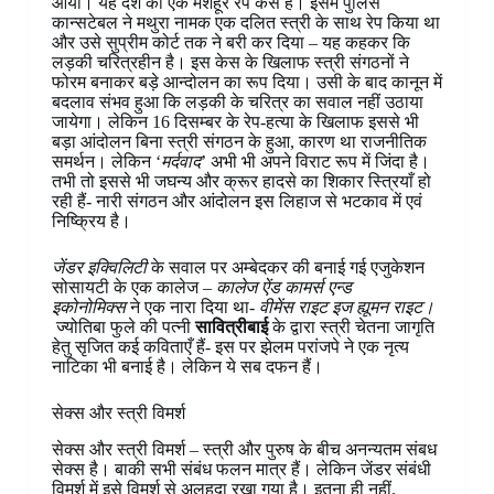
आया। यह देश का एक मशहूर रेप केस है। इसमें पुलिस
कान्सटेबल ने मथुरा नामक एक दलित स्त्री के साथ रेप किया था
और उसे सुप्रीम कोर्ट तक ने बरी कर दिया – यह कहकर कि
लड़की चरित्रहीन है। इस केस के खिलाफ स्त्री संगठनों ने
फोरम बनाकर बड़े आन्दोलन का रूप दिया। उसी के बाद कानून में
बदलाव संभव हुआ कि लड़की के चरित्र का सवाल नहीं उठाया
जायेगा। लेकिन 16 दिसम्बर के रेप-हत्या के खिलाफ इससे भी
बड़ा आंदोलन बिना स्त्री संगठन के हुआ, कारण था राजनीतिक
समर्थन। लेकिन ‘
मर्दवाद
’ अभी भी अपने विराट रूप में जिंदा है।
तभी तो इससे भी जघन्य और क्रूर हादसे का शिकार स्त्रियाँ हो
रही हैं- नारी संगठन और आंदोलन इस लिहाज से भटकाव में एवं
निष्क्रिय है।
जेंडर इक्विलिटी
के सवाल पर अम्बेदकर की बनाई गई एजुकेशन
सोसायटी के एक कालेज –
कालेज ऐंड कामर्स एन्ड
इकोनोमिक्स
ने एक नारा दिया था-
वीमेंस राइट इज ह्यूमन राइट।
ज्योतिबा फुले की पत्नी
सावित्रीबाई
के द्वारा स्त्री चेतना जागृति
हेतु सृजित कई कविताएँ हैं- इस पर झेलम परांजपे ने एक नृत्य
नाटिका भी बनाई है। लेकिन ये सब दफन हैं।
सेक्स और स्त्री विमर्श
सेक्स और स्त्री विमर्श – स्त्री और पुरुष के बीच अनन्यतम संबध
सेक्स है। बाकी सभी संबंध फलन मात्र हैं। लेकिन जेंडर संबंधी
विमर्श में इसे विमर्श से अलहदा रखा गया है। इतना ही नहीं,