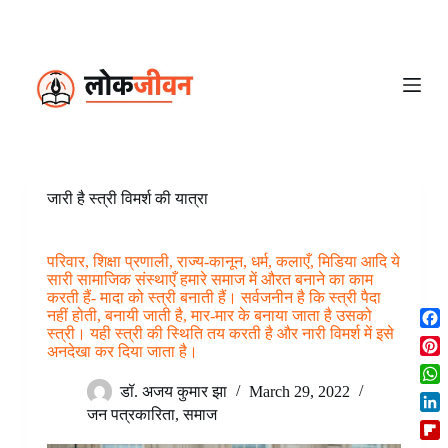
S
k
i
p
t
o
c
o
n
t
e
जारी है स्त्री विमर्श की यात्रा
n
t
परिवार, शिक्षा प्रणाली, राज्य-कानून, धर्म, कलाएँ, मिडिया आदि ये
सारी सामाजिक संस्थाएँ हमारे समाज में औरत बनाने का काम
करती हैं- मादा को स्त्री बनाती हैं। सर्वजनीन है कि स्त्री पैदा
नहीं होती, बनायी जाती है, मार-मार के बनाया जाता है उसको
स्त्री। यही स्त्री की स्थिति तय करती है और नारी विमर्श में इसे
F
अनदेखा कर दिया जाता है।
a
P
c
i
डॉ. अजय कुमार झा
March 29, 2022
W
e
n
h
जन पत्रकारिता
,
समाज
b
L
t
a
o
i
e