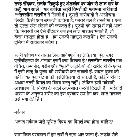
तरह रौंदकर, उनके सिकुड़े हुए अंडकोष पर जोर से लात मार के
कहूँ- भाग साले। यह कविता स्त्री विमर्श की महामना नारीवादी
**तस्लीमा नसरीन
ने लिखी है। दूसरी नारीवादी ने आलोचना
लिखी- कैसी आग उगलती कविता है, फायर गर्ल है तस्लीमा। अब
तो उल्टा खेल खेलने की जरूरत है। पुरुषों को समझ में नहीं आता
कि स्त्रियों को ऐसे रौंदकर जब हम लात मारकर भगाते हैं, तो
कैसा महसूस होता है। हम उनको महसूस करायेंगे। ऐसे उनकी
दुनिया में हाहाकार मचेगा।
स्त्री शोषण पर तात्कालिक आवेगपूर्ण प्रतिक्रिया, एक उग्र
प्रतिक्रिया के अलावा इसमें क्या दिखता है?
तस्लीमा नसरीन
एक
वंचित, कमजोर, गरीब और “मूक” लड़कियों की खरीदारी के एवज
में इसी तरह के पुरुष की खरीदारी कर सकती हैं- सबल पुरुष की
नहीं। यह एक घटना की प्रतिक्रिया हो सकती है, कोई नारीवाद
अथवा स्त्री विमर्श का विषय वस्तु नहीं। लेकिन इसी मर्दवादी
अवधारणा के निरोध के बदले आत्मसात करती दिखती हैं – मर्दवादी
धारणा के अनुरूप शरीर का इस प्रकार उपभोग कर, लात मारकर
उसे भगा देती है।
मर्दवाद
अतएव मर्दवाद जैसे घृणित विषय का विमर्श क्या होना चाहिए?
सामाजिक प्रचलन में हम सबों ने सुना और जाना है- लड़के रोते