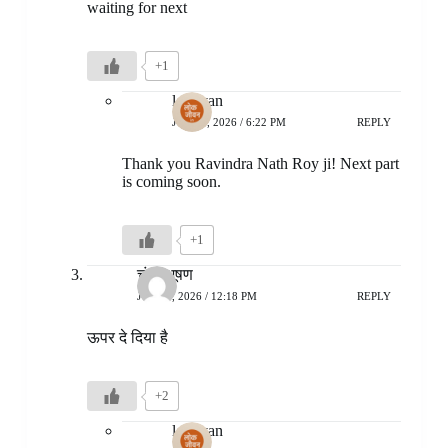
waiting for next
+1
lokjivan
JULY 7, 2026 / 6:22 PM
REPLY
Thank you Ravindra Nath Roy ji! Next part
is coming soon.
+1
चंद्र भूषण
JULY 5, 2026 / 12:18 PM
REPLY
ऊपर दे दिया है
+2
lokjivan