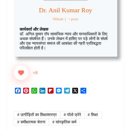
Dr. Anil Kumar Roy
Website
|
+ posts
कार्यकर्ता और लेखक
डॉ. अनिल कुमार रॉय सामाजिक न्याय और मानवाधिकारों के लिए
अथक संघर्षरत हैं। उनके लेखन में हाशिए पर पड़े लोगों के संघर्ष
और एक न्यायसंगत समाज की आकांक्षा की गहरी प्रतिबद्धता
परिलक्षित होती है।
+8
F
P
W
L
F
M
T
X
S
a
i
h
i
l
e
e
h
c
n
a
n
i
s
l
a
e
t
t
k
p
s
e
r
b
e
s
e
b
e
g
e
#
उत्पीड़ितों का शिक्षाशास्त्र
#
पॉलो फ्रेरे
#
शिक्षा
o
r
A
d
o
n
r
#
समीक्षात्मक चेतना
#
सांस्कृतिक कर्म
o
e
p
I
a
g
a