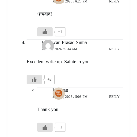
JULY 7, 2026 / 6:23 PM
REPLY
धन्यवाद!
+1
Bhagwan Prasad Sinha
JULY 4, 2026 / 9:34 AM
REPLY
Excellent write up. Salute to you
+2
lokjivan
JULY 4, 2026 / 5:08 PM
REPLY
Thank you
+1