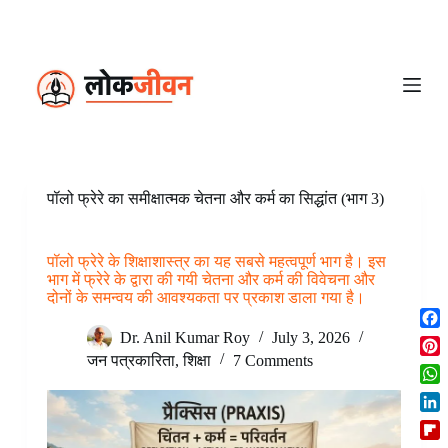
S
k
i
p
t
o
c
o
n
t
e
पॉलो फ्रेरे का समीक्षात्मक चेतना और कर्म का सिद्धांत (भाग 3)
n
t
पॉलो फ्रेरे के शिक्षाशास्त्र का यह सबसे महत्वपूर्ण भाग है। इस
भाग में फ्रेरे के द्वारा की गयी चेतना और कर्म की विवेचना और
दोनों के समन्वय की आवश्यकता पर प्रकाश डाला गया है।
F
Dr. Anil Kumar Roy
July 3, 2026
a
जन पत्रकारिता
,
शिक्षा
7 Comments
P
c
i
W
e
n
h
b
L
t
a
o
i
e