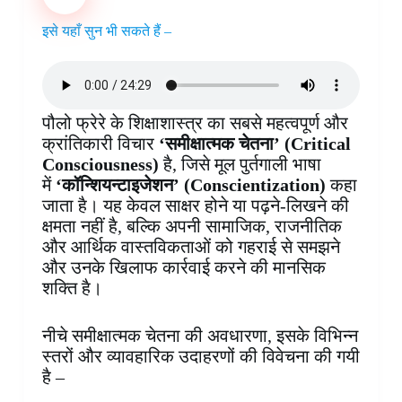
b
e
s
e
b
e
g
e
o
r
A
d
o
n
r
इसे यहाँ सुन भी सकते हैं –
o
e
p
I
a
g
a
k
s
p
n
r
e
m
t
d
r
पौलो फ्रेरे के शिक्षाशास्त्र का सबसे महत्वपूर्ण और
क्रांतिकारी विचार
‘समीक्षात्मक चेतना’ (Critical
Consciousness)
है, जिसे मूल पुर्तगाली भाषा
में
‘कॉन्शियन्टाइजेशन’ (Conscientization)
कहा
जाता है। यह केवल साक्षर होने या पढ़ने-लिखने की
क्षमता नहीं है, बल्कि अपनी सामाजिक, राजनीतिक
और आर्थिक वास्तविकताओं को गहराई से समझने
और उनके खिलाफ कार्रवाई करने की मानसिक
शक्ति है।
नीचे समीक्षात्मक चेतना की अवधारणा, इसके विभिन्न
स्तरों और व्यावहारिक उदाहरणों की विवेचना की गयी
है –