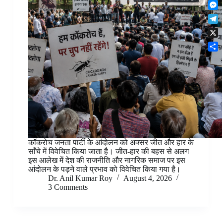
F
t
o
n
r
l
s
k
M
k
e
i
A
e
e
s
T
p
p
s
d
t
e
b
p
X
s
I
l
o
e
n
S
e
a
n
h
g
r
g
a
r
d
e
r
a
r
e
m
कॉकरोच जनता पार्टी के आंदोलन को अक्सर जीत और हार के
साँचे में विवेचित किया जाता है। जीत-हार की बहस से अलग
इस आलेख में देश की राजनीति और नागरिक समाज पर इस
आंदोलन के पड़ने वाले प्रभाव को विवेचित किया गया है।
Dr. Anil Kumar Roy
August 4, 2026
3 Comments