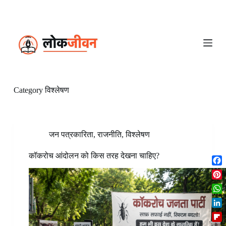
S
k
i
p
t
o
c
o
n
Category
विश्लेषण
t
e
n
t
जन पत्रकारिता
,
राजनीति
,
विश्लेषण
कॉकरोच आंदोलन को किस तरह देखना चाहिए?
F
a
P
c
i
W
e
n
h
b
L
t
a
o
i
e