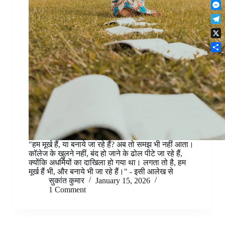
F
t
o
n
r
l
s
k
M
k
e
i
A
e
e
s
T
p
p
s
d
t
e
b
p
X
s
I
l
o
e
n
S
e
a
n
h
g
r
g
a
r
d
e
r
a
r
e
m
"हम मूर्ख हैं, या बनाये जा रहे हैं? अब तो समझ भी नहीं आता।
कॉलेज के खुलने नहीं, बंद हो जाने के ढोल पीटे जा रहे हैं,
क्योंकि अधर्मियों का दाखिला हो गया था। लगता तो है, हम
मूर्ख हैं भी, और बनाये भी जा रहे हैं।" - इसी आलेख से
सुकांत कुमार
January 15, 2026
1 Comment