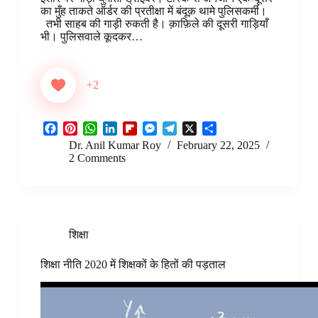
k
s
p
n
r
e
m
का मुँह ताकते ऑर्डर की प्रतीक्षा में बंदूक़ थामे पुलिसकर्मी।
t
d
r
तभी साहब की गाड़ी रुकती है। क़ाफ़िले की दूसरी गाड़ियाँ
भी। पुलिसवाले कूदकर…
+2
F
P
W
L
F
M
T
X
S
a
i
h
i
l
e
e
h
Dr. Anil Kumar Roy
February 22, 2025
c
n
a
n
i
s
l
a
2 Comments
e
t
t
k
p
s
e
r
b
e
s
e
b
e
g
e
o
r
A
d
o
n
r
o
e
p
I
a
g
a
k
s
p
n
r
e
m
शिक्षा
t
d
r
शिक्षा नीति 2020 में शिक्षकों के हितों की पड़ताल