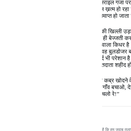
कभी रूस यूक्रेन पर हमला करता है। कभी इसराइल गजा पर ब
चल रहा है। जहाँ से मिले बटोर लो। सुना है तेल ख़त्म हो रहा
नहीं चलेगी। गाड़ी के रुक जाने से क्या सफ़र समाप्त हो जाता 
खैर, कल अमेरिका वाला भारत वाले विश्व-गुरु की खिल्ली उड
धमकी दे रहा था। जब नाच-नाचकर वह अपनी ही बेज्जती करव
जनहित में जारी कर रहा था। मैंने सोचा अपना वाला किधर 
गलियों में बहुत ढूँढा तो पता चला, दो दिन पहले वह बुलडोजर 
गए। मनन का मुद्दा वही चुनाव रहा होगा। शागिर्द भी परेशान ह
के सिरमौर ख़ुद बोल रहे है — कुछ ज़्यादा ही मतदाता शही
इधर जेएनयू के छात्र प्रधान और गृह मंत्री की कब्र खोदने 
नारे अच्छे भी तो लगाए जा सकते हैं। जैसे — “गाँव बच
तुम्हें तुम्हारा गाँव बुलाता है!”, “दिल्ली से वापस चलो रे!”