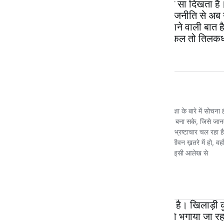
के धड़ में उनका चेहरा लगा, तो बिल्कुल गणपति सा दिखता ह
महामानव के लिए, अब शायद बूढ़े हो चले हैं। राजनीति से अब
डंका बजाए, आम कैसे खाते हैं? यह भी कोई बताने वाली बात ह
है कि आम आदमी आम नहीं चूस पा रहा। आजकल तो तिलकधार
धोती नहीं मिल रही होगी।
खैर छोड़िये! भारत में अब रहना ही कौन चाहता है। खिलाड़ी कु
चंगा है। तो चलिए, कनाडा, वहाँ से भारतीयों को भगाया जा रहा 