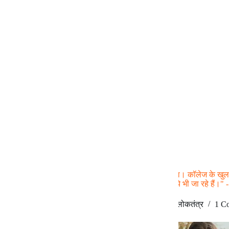
नहीं मत मारो
"हम मूर्ख हैं, या बनाये जा रहे हैं? अब तो समझ भी नहीं आता। कॉलेज के खुलने न
दाखिला हो गया था। लगता तो है, हम मूर्ख हैं भी, और बनाये भी जा रहे हैं।"
सुकांत कुमार
January 15, 2026
इहलोकतंत्र
1 C