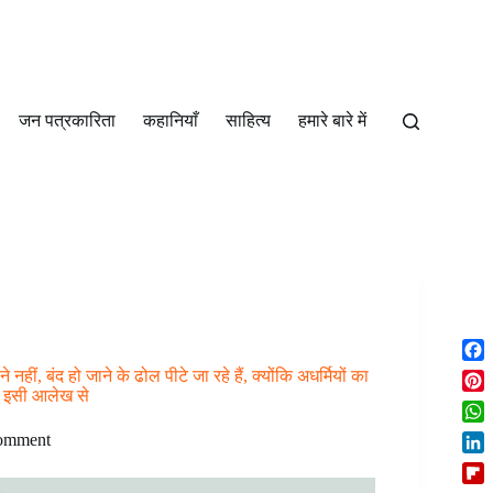
जन पत्रकारिता
कहानियाँ
साहित्‍य
हमारे बारे में
F
हीं, बंद हो जाने के ढोल पीटे जा रहे हैं, क्योंकि अधर्मियों का
a
 - इसी आलेख से
P
c
i
W
e
omment
n
h
b
L
t
a
o
i
e