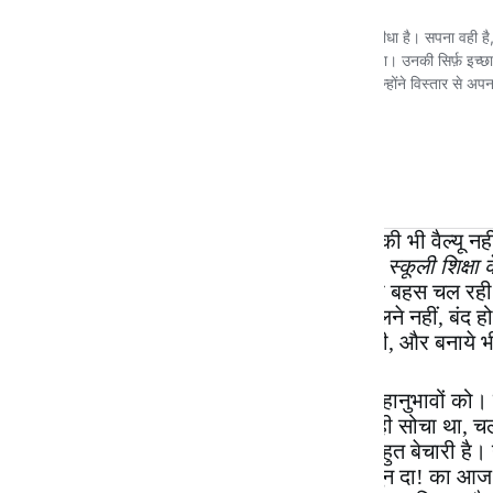
खैर, किसे पड़ी है ज्ञान की, यहाँ तो अब डिग्री की भी वैल्यू नह
कहता है —
“मैं कोई पढ़ा लिखा नहीं हूँ दोस्तों, स्कूली शिक्ष
Science
की डिग्री भी दिखाता है। उस पर भी बहस चल रही कि फ
हैं? अब तो समझ भी नहीं आता। कॉलेज के खुलने नहीं, बंद हो जा
दाखिला हो गया था। लगता तो है, हम मूर्ख हैं भी, और बनाये भी
देखा है, इन तथाकथित लोकतंत्र के चयनित महानुभावों को। मु
इनकी दुनिया में गँवार भी ना बनूँ। मैंने तो कल ही सोचा था, च
एक घर मामा के पास बनाते हैं। आज कल माँ बहुत बेचारी है। 
जरूरत नहीं तो मिथुन बन जाती है। बेचारे मिथुन दा! का 