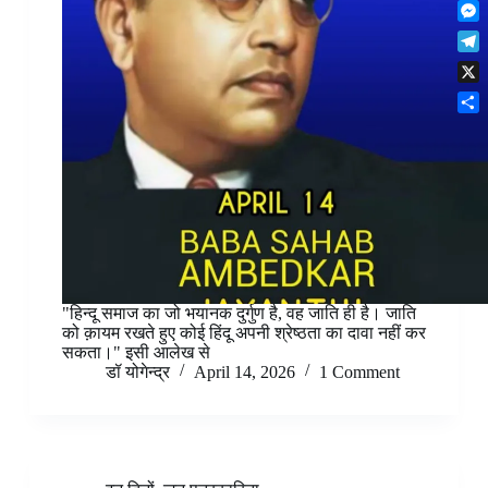
F
t
o
n
r
l
s
k
M
k
e
i
A
e
e
s
T
p
p
s
d
t
e
b
p
X
s
I
l
o
e
n
S
e
a
n
h
g
r
g
a
r
d
e
r
a
r
e
m
"हिन्दू समाज का जो भयानक दुर्गुण है, वह जाति ही है। जाति
को क़ायम रखते हुए कोई हिंदू अपनी श्रेष्ठता का दावा नहीं कर
सकता।" इसी आलेख से
डॉ योगेन्द्र
April 14, 2026
1 Comment