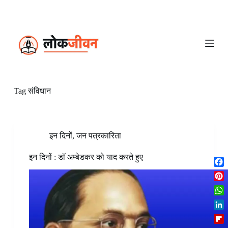
S
k
i
p
t
o
c
o
n
Tag
संविधान
t
e
n
t
इन दिनों
,
जन पत्रकारिता
इन दिनों : डॉ अम्बेडकर को याद करते हुए
F
a
P
c
i
W
e
n
h
b
L
t
a
o
i
e