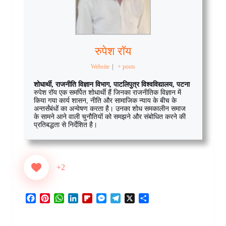
रुपेश रॉय
Website
|
+ posts
शोधार्थी, राजनीति विज्ञान विभाग, पाटलिपुत्र विश्वविद्यालय, पटना
रुपेश रॉय एक समर्पित शोधार्थी हैं जिनका राजनीतिक विज्ञान में
किया गया कार्य शासन, नीति और सामाजिक न्याय के बीच के
अन्तर्संबंधों का अन्वेषण करता है। उनका शोध समकालीन समाज
के सामने आने वाली चुनौतियों को समझने और संबोधित करने की
प्रतिबद्धता से निर्देशित है।
+2
F
P
W
L
F
M
T
X
S
a
i
h
i
l
e
e
h
c
n
a
n
i
s
l
a