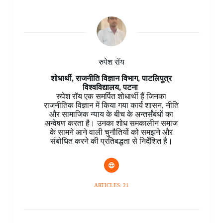
e
t
t
k
p
s
e
r
b
e
s
e
b
e
g
e
o
r
A
d
o
n
r
o
e
p
I
a
g
a
k
s
p
n
r
e
m
t
d
r
रुपेश रॉय
शोधार्थी, राजनीति विज्ञान विभाग, पाटलिपुत्र
विश्वविद्यालय, पटना
रुपेश रॉय एक समर्पित शोधार्थी हैं जिनका
राजनीतिक विज्ञान में किया गया कार्य शासन, नीति
और सामाजिक न्याय के बीच के अन्तर्संबंधों का
अन्वेषण करता है। उनका शोध समकालीन समाज
के सामने आने वाली चुनौतियों को समझने और
संबोधित करने की प्रतिबद्धता से निर्देशित है।
ARTICLES: 21