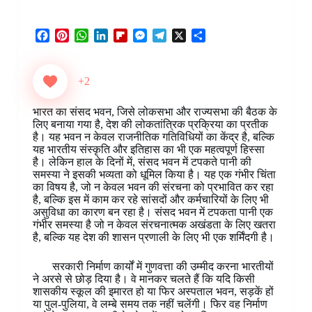
F
P
W
L
F
M
T
X
S
a
i
h
i
l
e
e
h
c
n
a
n
i
s
l
a
e
t
t
k
p
s
e
r
+2
b
e
s
e
b
e
g
e
o
r
A
d
o
n
r
भारत का संसद भवन, जिसे लोकसभा और राज्यसभा की बैठक के
o
e
p
I
a
g
a
लिए बनाया गया है, देश की लोकतांत्रिक प्रक्रिया का प्रतीक
k
s
p
n
r
e
m
है। यह भवन न केवल राजनीतिक गतिविधियों का केंद्र है, बल्कि
t
d
r
यह भारतीय संस्कृति और इतिहास का भी एक महत्वपूर्ण हिस्सा
है। लेकिन हाल के दिनों में, संसद भवन में टपकते पानी की
समस्या ने इसकी भव्यता को धूमिल किया है। यह एक गंभीर चिंता
का विषय है, जो न केवल भवन की संरचना को प्रभावित कर रहा
है, बल्कि इस में काम कर रहे सांसदों और कर्मचारियों के लिए भी
असुविधा का कारण बन रहा है। संसद भवन में टपकता पानी एक
गंभीर समस्या है जो न केवल संरचनात्मक अखंडता के लिए खतरा
है, बल्कि यह देश की शासन प्रणाली के लिए भी एक शर्मिंदगी है।
सरकारी निर्माण कार्यों में गुणवत्ता की उम्मीद करना भारतीयों
ने अरसे से छोड़ दिया है। वे मानकर चलते हैं कि यदि किसी
शासकीय स्कूल की इमारत हो या फिर अस्पताल भवन, सड़कें हों
या पुल-पुलिया, वे लम्बे समय तक नहीं चलेंगी। फिर वह निर्माण