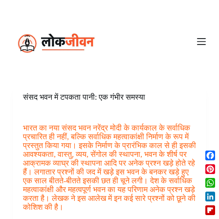
S
k
i
p
t
o
c
o
n
t
e
संसद भवन में टपकता पानी: एक गंभीर समस्या
n
t
भारत का नया संसद भवन नरेंद्र मोदी के कार्यकाल के सर्वाधिक
प्रचारित ही नहीं, बल्कि सर्वाधिक महत्वाकांक्षी निर्माण के रूप में
प्रस्तुत किया गया। इसके निर्माण के प्रारंभिक काल से ही इसकी
आवश्यकता, वास्तु, व्यय, सेंगोल की स्थापना, भवन के शीर्ष पर
आक्रामक व्याघ्र की स्थापना आदि पर अनेक प्रश्न खड़े होते रहे
F
हैं। लगातार प्रश्नों की जद में खड़े इस भवन के बनकर खड़े हुए
a
P
एक साल बीतते-बीतते इसकी छत ही चूने लगी। देश के सर्वाधिक
c
i
महत्वाकांक्षी और महत्वपूर्ण भवन का यह परिणाम अनेक प्रश्न खड़े
W
e
करता है। लेखक ने इस आलेख में इन कई सारे प्रश्नों को छूने की
n
h
b
L
कोशिश की है।
t
a
o
i
e